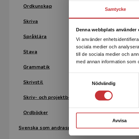
Ordkunskap
Samtycke
Skriva
Denna webbplats använder 
Språklära
Vi använder enhetsidentifierar
sociala medier och analysera 
Stava
till de sociala medier och a
med annan information som du 
Grammatik
Samtyckesval
Skrivstil
Nödvändig
Skriv- och projektböcker
Ordböcker
Avvisa
Svenska som andraspråk