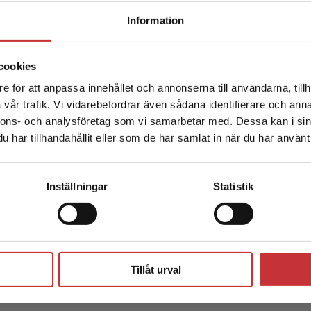
Begränsad fraktregion
Information
cookies
e för att anpassa innehållet och annonserna till användarna, tillh
Det verkar som att du besöker studentlitteratur.se via en
vår trafik. Vi vidarebefordrar även sådana identifierare och anna
enhet utanför Sverige. Vi erbjuder inte leveranser utanför
nnons- och analysföretag som vi samarbetar med. Dessa kan i sin
Sverige. För att kunna slutföra ett köp måste
har tillhandahållit eller som de har samlat in när du har använt 
leveransadressen vara i Sverige.
Läs mer
Kontakta kundservice
Inställningar
Statistik
Stäng
Tillåt urval