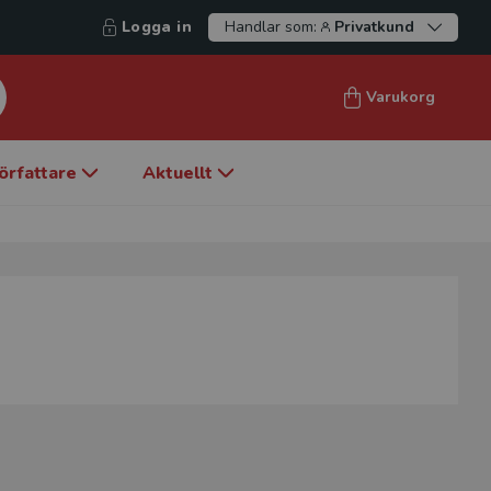
Logga in
Handlar som:
Privatkund
Varukorg
örfattare
Aktuellt