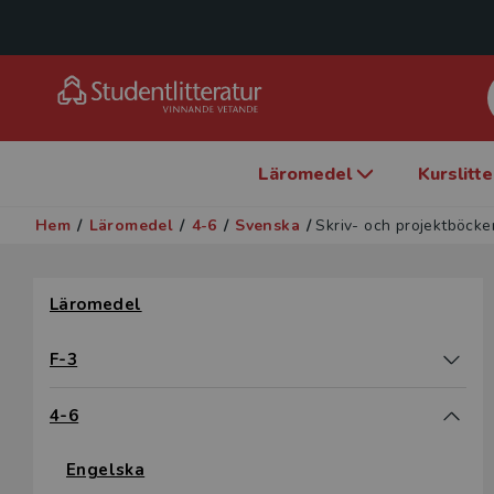
Läromedel
Kurslitt
Hem
/
Läromedel
/
4-6
/
Svenska
/
Skriv- och projektböcke
Hoppa över filter
Läromedel
F-3
4-6
Engelska