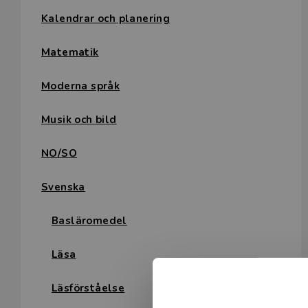
Kalendrar och planering
Matematik
Moderna språk
Musik och bild
NO/SO
Svenska
Basläromedel
Läsa
Läsförståelse