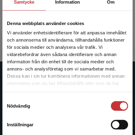
Samtycke
Information
Om
1
av
1
Denna webbplats använder cookies
Vi använder enhetsidentifierare för att anpassa innehållet
och annonserna till användarna, tillhandahålla funktioner
för sociala medier och analysera vår trafik. Vi
Begränsad fraktregion
vidarebefordrar även sådana identifierare och annan
information från din enhet till de sociala medier och
annons- och analysföretag som vi samarbetar med.
Studentlitteratur
Dessa kan i sin tur kombinera informationen med annan
information som du har tillhandahållit eller som de har
Det verkar som att du besöker
Studentlitteratur grundades 1963 och är idag Sveriges
samlat in när du har använt deras tjänster.
studentlitteratur.se via en enhet utanför Sverige.
ledande utbildningsförlag. Med läromedel, kurslitteratur,
Samtyckesval
Vi erbjuder inte leveranser utanför Sverige. För
facklitteratur, utbildningar och digitala
Nödvändig
att kunna slutföra ett köp måste
informationstjänster i utbudet, finns Studentlitteratur med
leveransadressen vara i Sverige.
Läs mer
längs hela kunskapsresan.
Inställningar
Kontakta kundservice