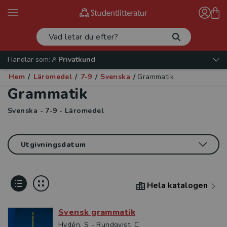
Handlar som:
Privatkund
Hem
/
Läromedel
/
7-9
/
Svenska
/
Grammatik
Grammatik
Svenska - 7-9 - Läromedel
Hela katalogen
Svensk grammatik
Hydén, S - Rundqvist, C