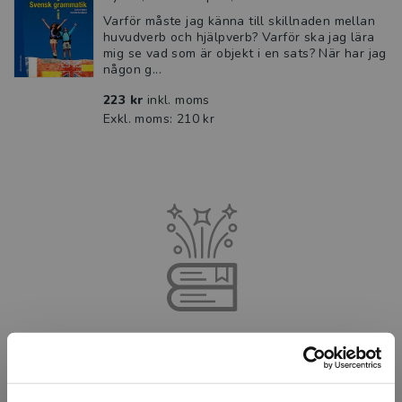
Varför måste jag känna till skillnaden mellan
huvudverb och hjälp­verb? Varför ska jag lära
mig se vad som är objekt i en sats? När har jag
någon g...
223 kr
inkl. moms
Exkl. moms: 210 kr
Allt har laddats in!