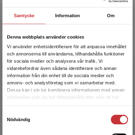
206 kr
inkl. moms
Exkl. moms: 194 kr
Samtycke
Information
Om
Öva svensk grammatik Elevhäfte (10-
pack) - Tryckt bok + digital elevlicens
Denna webbplats använder cookies
12 må
Vi använder enhetsidentifierare för att anpassa innehållet
Oskarsson, M - Zetterlund, S
och annonserna till användarna, tillhandahålla funktioner
Öva svensk grammatik är avsedd för de elever
för sociala medier och analysera vår trafik. Vi
som har passerat nybörjarstadiet och behöver
Begränsad fraktregion
vidarebefordrar även sådana identifierare och annan
ett översiktligt repetitionsmaterial i svensk
information från din enhet till de sociala medier och
grammatik. ...
annons- och analysföretag som vi samarbetar med.
880 kr
inkl. moms
Dessa kan i sin tur kombinera informationen med annan
Exkl. moms: 830 kr
information som du har tillhandahållit eller som de har
Det verkar som att du besöker
samlat in när du har använt deras tjänster.
studentlitteratur.se via en enhet utanför Sverige.
Samtyckesval
Språket - grunden till din framtid
Vi erbjuder inte leveranser utanför Sverige. För
Nödvändig
Lärarpaket - Tryckt + Dig. lärarlicens
att kunna slutföra ett köp måste
36 mån
leveransadressen vara i Sverige.
Läs mer