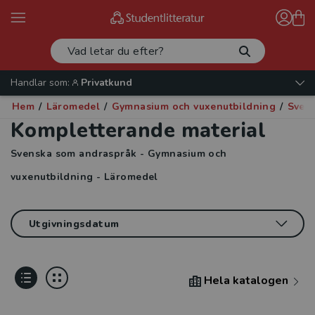
Handlar som:
Privatkund
Hem
/
Läromedel
/
Gymnasium och vuxenutbildning
/
Sven
Kompletterande material
Svenska som andraspråk - Gymnasium och
vuxenutbildning - Läromedel
Hela katalogen