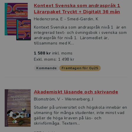
Kontext Svenska som andraspråk 1
Lärarpaket Tryckt + Digitalt 36 mån
Hedencrona, E - Smed-Gerdin, K
Kontext Svenska som andraspråk nivå 1 är en
integrerad text- och övningsbok i svenska som
andraspråk för nivå 1. Läromedlet är,
tillsammans med K...
1 588 kr
inkl. moms
Exkl. moms: 1 498 kr
Kommande
Framtagen för Gy25
Akademiskt läsande och skrivande
Blomström, V - Wennerberg, J
Studier på universitet och högskola innebär en
utmaning för många studenter, inte minst vad
gäller de höga kraven på läs- och
skrivförmåga. Textern...