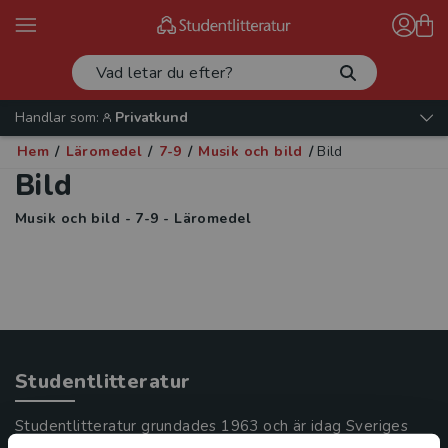
Handlar som:
Privatkund
Hem
/
Läromedel
/
7-9
/
Musik och bild
/
Bild
Bild
Musik och bild - 7-9 - Läromedel
Studentlitteratur
Studentlitteratur grundades 1963 och är idag Sveriges