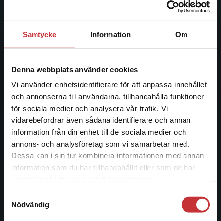
ledande utbildningsförlag. Med läromedel, kurslitteratur,
facklitteratur, utbildningar och digitala
informationstjänster i utbudet, finns Studentlitteratur med
Samtycke
Information
Om
längs hela kunskapsresan.
Kontakta oss
Denna webbplats använder cookies
Vi använder enhetsidentifierare för att anpassa innehållet
Kontakta oss
och annonserna till användarna, tillhandahålla funktioner
046-31 20 00
för sociala medier och analysera vår trafik. Vi
Begränsad fraktregion
vidarebefordrar även sådana identifierare och annan
Postadress:
information från din enhet till de sociala medier och
Box 141
annons- och analysföretag som vi samarbetar med.
221 00 Lund
Dessa kan i sin tur kombinera informationen med annan
information som du har tillhandahållit eller som de har
Besöksadress:
Det verkar som att du besöker
samlat in när du har använt deras tjänster.
Åkergränden 1
studentlitteratur.se via en enhet utanför Sverige.
Samtyckesval
Vi erbjuder inte leveranser utanför Sverige. För
Nödvändig
att kunna slutföra ett köp måste
leveransadressen vara i Sverige.
Läs mer