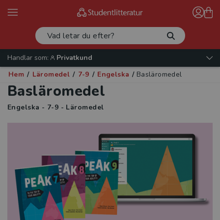
Handlar som:
Privatkund
Hem
/
Läromedel
/
7-9
/
Engelska
/
Basläromedel
Basläromedel
Engelska - 7-9 - Läromedel