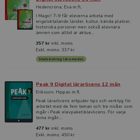
Hedencrona, Eva m.fl.
I Magic! 7–9 får eleverna arbeta med
engelsktalande länder, kultur, kända platser,
historiska personer men också elevnära
ämnen som alltid är aktue...
357 kr
inkl. moms
Exkl. moms: 337 kr
Statsbidrag läromedel
Peak 9 Digital lärarlicens 12 mån
Eriksson, Hippas m.fl.
Peak lärarlicens erbjuder tips och verktyg för
arbetet med de fem teman och tre nivåer som
ingår i Peak elevpaket/elevlicens. För varje
tema ingår:...
477 kr
inkl. moms
Exkl. moms: 450 kr