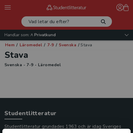
Handlar som:
Privatkund
Hem
/
Läromedel
/
7-9
/
Svenska
/
Stava
Stava
Svenska - 7-9 - Läromedel
Studentlitteratur
Studentlitteratur grundades 1963 och är idag Sveriges