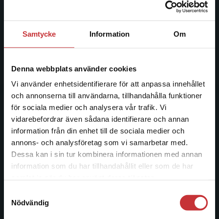
ledande utbildningsförlag. Med läromedel, kurslitteratur,
facklitteratur, utbildningar och digitala
informationstjänster i utbudet, finns Studentlitteratur med
Samtycke
Information
Om
längs hela kunskapsresan.
Kontakta oss
Denna webbplats använder cookies
Vi använder enhetsidentifierare för att anpassa innehållet
Kontakta oss
och annonserna till användarna, tillhandahålla funktioner
046-31 20 00
för sociala medier och analysera vår trafik. Vi
Begränsad fraktregion
vidarebefordrar även sådana identifierare och annan
Postadress:
information från din enhet till de sociala medier och
Box 141
annons- och analysföretag som vi samarbetar med.
221 00 Lund
Dessa kan i sin tur kombinera informationen med annan
information som du har tillhandahållit eller som de har
Besöksadress:
Det verkar som att du besöker
samlat in när du har använt deras tjänster.
Åkergränden 1
studentlitteratur.se via en enhet utanför Sverige.
Samtyckesval
Vi erbjuder inte leveranser utanför Sverige. För
Nödvändig
att kunna slutföra ett köp måste
leveransadressen vara i Sverige.
Läs mer