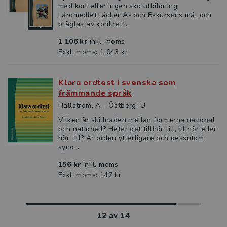
med kort eller ingen skolutbildning.
Läromedlet täcker A- och B-kursens mål och
präglas av konkreti...
1 106 kr
inkl. moms
Exkl. moms: 1 043 kr
Klara ordtest i svenska som
främmande språk
Hallström, A - Östberg, U
Vilken är skillnaden mellan formerna national
och nationell? Heter det tillhör till, tillhör eller
hör till? Är orden ytterligare och dessutom
syno...
156 kr
inkl. moms
Exkl. moms: 147 kr
12
av
14