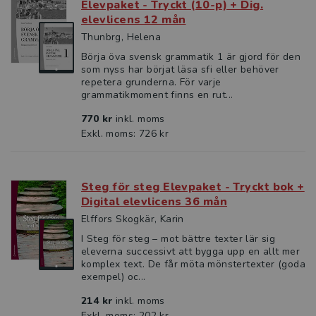
Elevpaket - Tryckt (10-p) + Dig.
elevlicens 12 mån
Thunbrg, Helena
Börja öva svensk grammatik 1 är gjord för den
som nyss har börjat läsa sfi eller behöver
repetera grunderna. För varje
grammatikmoment finns en rut...
770 kr
inkl. moms
Exkl. moms: 726 kr
Steg för steg Elevpaket - Tryckt bok +
Digital elevlicens 36 mån
Elffors Skogkär, Karin
I Steg för steg – mot bättre texter lär sig
eleverna successivt att bygga upp en allt mer
komplex text. De får möta mönstertexter (goda
exempel) oc...
214 kr
inkl. moms
Exkl. moms: 202 kr