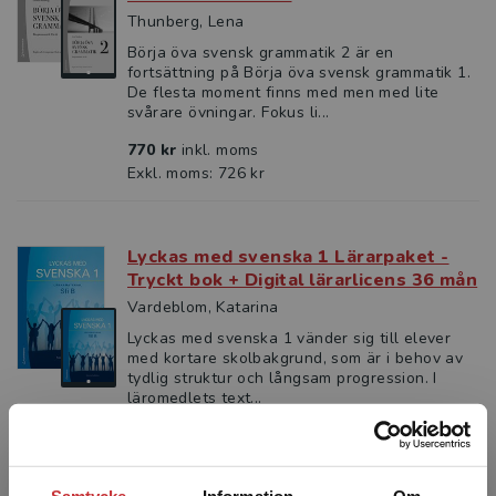
Thunberg, Lena
Börja öva svensk grammatik 2 är en
fortsättning på Börja öva svensk grammatik 1.
De flesta moment finns med men med lite
svårare övningar. Fokus li...
770 kr
inkl. moms
Exkl. moms: 726 kr
Lyckas med svenska 1 Lärarpaket -
Tryckt bok + Digital lärarlicens 36 mån
Vardeblom, Katarina
Lyckas med svenska 1 vänder sig till elever
med kortare skolbakgrund, som är i behov av
tydlig struktur och långsam progression. I
läromedlets text...
1 124 kr
inkl. moms
Exkl. moms: 1 060 kr
Samtycke
Information
Om