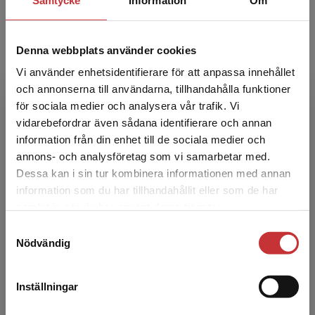
Otroliga historier I Elevpaket - Tryckt
bok + Digital elevlicens 12 mån
Denna webbplats använder cookies
Latvala, Irmeli
Vi använder enhetsidentifierare för att anpassa innehållet
Otroliga historier är lästräningsböcker
och annonserna till användarna, tillhandahålla funktioner
avsedda för språkintroduktion och sfi. De
för sociala medier och analysera vår trafik. Vi
består av enkla sammanhängande texter
Begränsad fraktregion
baserade på otroliga händel...
vidarebefordrar även sådana identifierare och annan
information från din enhet till de sociala medier och
134 kr
inkl. moms
annons- och analysföretag som vi samarbetar med.
Exkl. moms: 126 kr
Dessa kan i sin tur kombinera informationen med annan
information som du har tillhandahållit eller som de har
Det verkar som att du besöker
samlat in när du har använt deras tjänster.
Sfi-grammatik från början (10-pack)
studentlitteratur.se via en enhet utanför Sverige.
Elevpaket - Tryckt bok + Digital
Samtyckesval
Vi erbjuder inte leveranser utanför Sverige. För
elevlicens
Nödvändig
att kunna slutföra ett köp måste
Thunberg, Lena
leveransadressen vara i Sverige.
Läs mer
Sfi-grammatik från början passar för elever
Inställningar
som nyss har börjat lära sig svenska. Här kan
Kontakta kundservice
de öva på den mest grundläggande