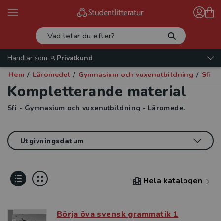
Handlar som:
Privatkund
Hem
/
Läromedel
/
Gymnasium och vuxenutbildning
/
Sfi
/
Kompletterande material
Sfi - Gymnasium och vuxenutbildning - Läromedel
Hela katalogen
Börja öva svensk grammatik 1