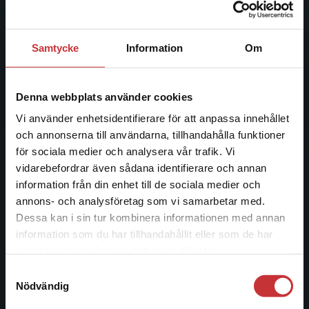
ledande utbildningsförlag. Med läromedel, kurslitteratur,
facklitteratur, utbildningar och digitala
informationstjänster i utbudet, finns Studentlitteratur med
Samtycke
Information
Om
längs hela kunskapsresan.
Kontakta oss
Denna webbplats använder cookies
Vi använder enhetsidentifierare för att anpassa innehållet
Kontakta oss
och annonserna till användarna, tillhandahålla funktioner
046-31 20 00
för sociala medier och analysera vår trafik. Vi
Begränsad fraktregion
vidarebefordrar även sådana identifierare och annan
Postadress:
information från din enhet till de sociala medier och
Box 141
annons- och analysföretag som vi samarbetar med.
221 00 Lund
Dessa kan i sin tur kombinera informationen med annan
information som du har tillhandahållit eller som de har
Besöksadress:
Det verkar som att du besöker
samlat in när du har använt deras tjänster.
Åkergränden 1
studentlitteratur.se via en enhet utanför Sverige.
Samtyckesval
Vi erbjuder inte leveranser utanför Sverige. För
Nödvändig
att kunna slutföra ett köp måste
leveransadressen vara i Sverige.
Läs mer