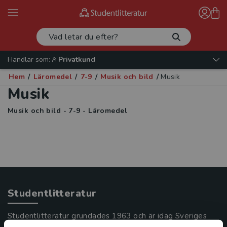
Handlar som:
Privatkund
Hem
/
Läromedel
/
7-9
/
Musik och bild
/
Musik
Musik
Musik och bild - 7-9 - Läromedel
Studentlitteratur
Studentlitteratur grundades 1963 och är idag Sveriges