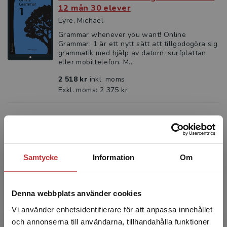
12 mån 30 elever
Eyre, Michael
Grammar whenever you want! Online
Grammar: 1 är ett nytt sätt att tillgodogöra sig
grammatik med hjälp av datorn, surfplattan
eller mobiltelefon. M...
2 518 kr
inkl. moms
Exkl. moms: 2 375 kr
Online Grammar 1 - Digital elevlicens
12 mån
Eyre, Michael
Samtycke
Information
Om
Grammar whenever you want! Online
Grammar: 1 är ett nytt sätt att tillgodogöra sig
grammatik med hjälp av datorn, surfplattan
eller mobiltelefon. ...
Denna webbplats använder cookies
Vi använder enhetsidentifierare för att anpassa innehållet
101 kr
inkl. moms
Exkl. moms: 95 kr
och annonserna till användarna, tillhandahålla funktioner