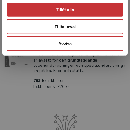
datorn, surfplattan eller mobiltelef...
Tillåt alla
2 518 kr
inkl. moms
Exkl. moms: 2 375 kr
Tillåt urval
Check Your English Grammar (10-
pack)
Avvisa
Plith, Håkan
Häftet övar den engelska basgrammatiken och
är avsett för den grundläggande
vuxenundervisningen och specialundervisning i
engelska. Facit och slutt...
763 kr
inkl. moms
Exkl. moms: 720 kr