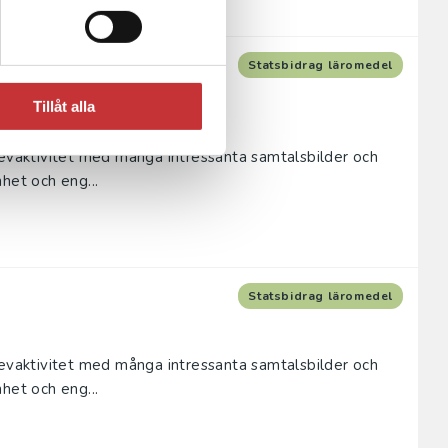
a böcker + Digital
Statsbidrag läromedel
Tillåt alla
levaktivitet med många intressanta samtalsbilder och
het och eng...
Statsbidrag läromedel
levaktivitet med många intressanta samtalsbilder och
het och eng...