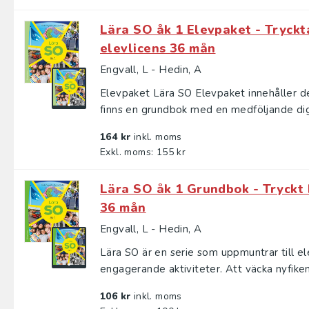
Lära SO åk 1 Elevpaket - Tryckt
elevlicens 36 mån
Engvall, L - Hedin, A
Elevpaket Lära SO Elevpaket innehåller de
finns en grundbok med en medföljande digit
164 kr
inkl. moms
Exkl. moms: 155 kr
Lära SO åk 1 Grundbok - Tryckt 
36 mån
Engvall, L - Hedin, A
Lära SO är en serie som uppmuntrar till e
engagerande aktiviteter. Att väcka nyfiken
106 kr
inkl. moms