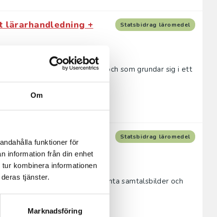
t lärarhandledning +
Statsbidrag läromedel
till delaktighet och aktivitet och som grundar sig i ett
nstank...
Om
bok + Digital elevlicens
Statsbidrag läromedel
andahålla funktioner för
n information från din enhet
 tur kombinera informationen
deras tjänster.
levaktivitet med många intressanta samtalsbilder och
het och eng...
Marknadsföring