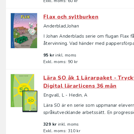
Exkl. moms: 60 kr
Flax och syltburken
Anderblad,Johan
I Johan Anderblads serie om flugan Flax får 
återvinning. Vad händer med pappersförpac
95 kr
inkl. moms
Exkl. moms: 90 kr
Lära SO åk 1 Lärarpaket - Tryck
Digital lärarlicens 36 mån
Engvall, L - Hedin, A
Lära SO är en serie som uppmanar eleverna 
språkutvecklande arbetssätt. En progressio
329 kr
inkl. moms
Exkl. moms: 310 kr