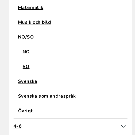
Matematik
Musik och bild
NO/SO
NO
SO
Svenska
Svenska som andraspråk
Övrigt
4-6