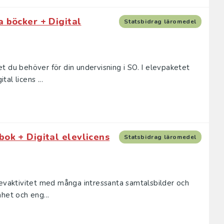
a böcker + Digital
Statsbidrag läromedel
t du behöver för din undervisning i SO. I elevpaketet
al licens ...
bok + Digital elevlicens
Statsbidrag läromedel
levaktivitet med många intressanta samtalsbilder och
het och eng...