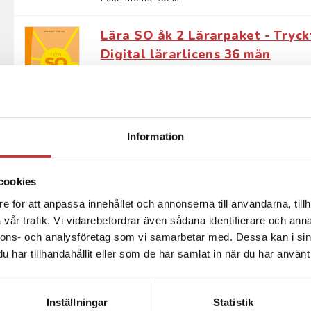
Lära SO åk 2 Lärarpaket - Tryck
Digital lärarlicens 36 mån
Englvall, L - Hedin, A
Lära SO är en serie som uppmanar eleverna 
språkutvecklande arbetssätt. En progressio
Information
329 kr
inkl. moms
Exkl. moms: 310 kr
cookies
Lära SO åk 2 Grundbok - Tryckt 
e för att anpassa innehållet och annonserna till användarna, tillh
36 mån
vår trafik. Vi vidarebefordrar även sådana identifierare och anna
Engvall, L - Hedin, A
nnons- och analysföretag som vi samarbetar med. Dessa kan i sin
har tillhandahållit eller som de har samlat in när du har använt 
Lära SO är en serie som uppmuntrar till e
engagerande aktiviteter. Att väcka nyfiken
Inställningar
Statistik
106 kr
inkl. moms