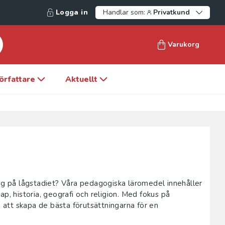
Logga in
Handlar som:
Privatkund
Varukorg
örfattare
Aktuellt
ing på lågstadiet? Våra pedagogiska läromedel innehåller
p, historia, geografi och religion. Med fokus på
g att skapa de bästa förutsättningarna för en