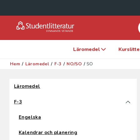
Läromedel
Kurslitt
Hem
/
Läromedel
/
F-3
/
NO/SO
/
SO
Hoppa över filter
Läromedel
F-3
Engelska
Kalendrar och planering