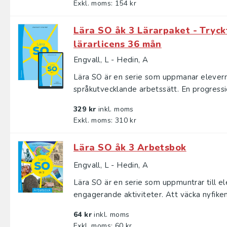
Exkl. moms: 154 kr
Lära SO åk 3 Lärarpaket - Tryckt
lärarlicens 36 mån
Engvall, L - Hedin, A
Lära SO är en serie som uppmanar eleverna 
språkutvecklande arbetssätt. En progressio
329 kr
inkl. moms
Exkl. moms: 310 kr
Lära SO åk 3 Arbetsbok
Engvall, L - Hedin, A
Lära SO är en serie som uppmuntrar till e
engagerande aktiviteter. Att väcka nyfiken
64 kr
inkl. moms
Exkl. moms: 60 kr