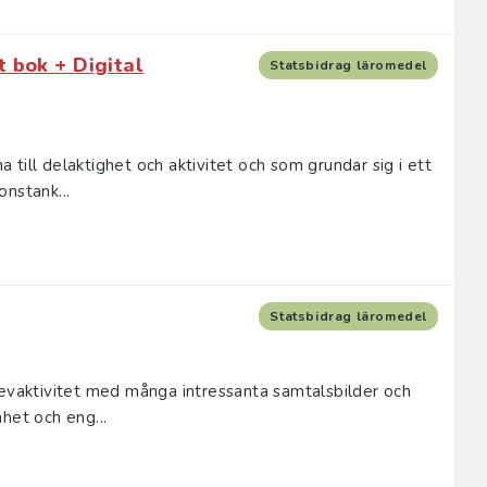
 bok + Digital
Statsbidrag läromedel
till delaktighet och aktivitet och som grundar sig i ett
nstank...
Statsbidrag läromedel
levaktivitet med många intressanta samtalsbilder och
het och eng...