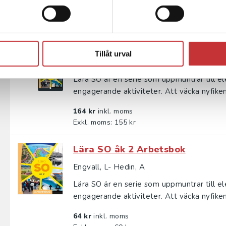
Exkl. moms: 100 kr
Lära SO åk 2 Elevpaket - Tryckt
elevlicens 36 mån
Tillåt urval
Engvall, L - Hedin, A
Lära SO är en serie som uppmuntrar till e
engagerande aktiviteter. Att väcka nyfiken
164 kr
inkl. moms
Exkl. moms: 155 kr
Lära SO åk 2 Arbetsbok
Engvall, L- Hedin, A
Lära SO är en serie som uppmuntrar till e
engagerande aktiviteter. Att väcka nyfiken
64 kr
inkl. moms