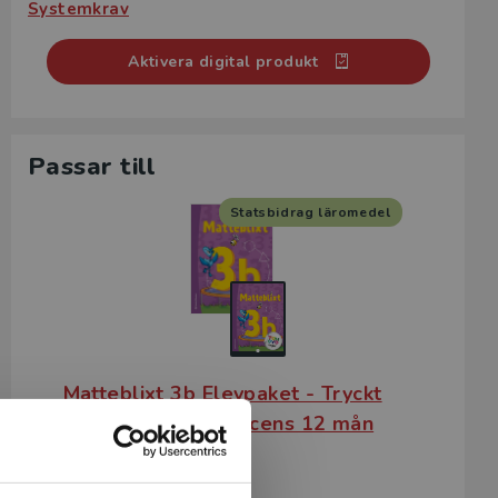
Systemkrav
Aktivera digital produkt
Passar till
Statsbidrag läromedel
Matteblixt 3b Elevpaket - Tryckt
bok + Digital elevlicens 12 mån
Kalm, Merja m.fl.
167 kr
inkl. moms