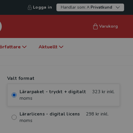
Logga in
Handlar som:
Privatkund
Varukorg
örfattare
Aktuellt
Valt format
Lärarpaket - tryckt + digitalt
323 kr inkl.
moms
Lärarlicens - digital licens
298 kr inkl.
moms