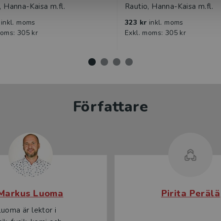
, Hanna-Kaisa m.fl.
Rautio, Hanna-Kaisa m.fl.
till digitalt, finns elevbokens sidor med facit. Här hittar
r
inkl. moms
323 kr
inkl. moms
tips till Snilleblixtarna i slutet av elevboken.
moms: 305 kr
Exkl. moms: 305 kr
 digitala lärarmaterialet som ingår i lärarpaketet.
 Specialpedagogiska Skolmyndigheten.
Författare
Markus Luoma
Pirita Perälä
uoma är lektor i