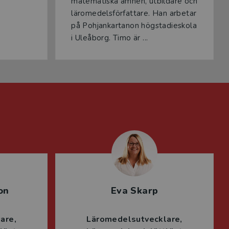
matematiska ämnen, utbildare och
läromedelsförfattare. Han arbetar
på Pohjankartanon högstadieskola
i Uleåborg. Timo är ...
on
Eva Skarp
lare
Läromedelsutvecklare