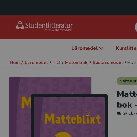
Läromedel
Kurslitt
Hem
/
Läromedel
/
F-3
/
Matematik
/
Basläromedel
/
Matt
Statsbid
Matt
bok 
Skicka