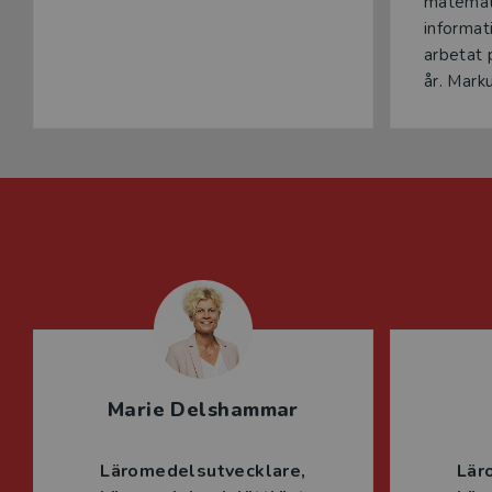
matemati
informat
arbetat 
år. Marku
Marie Delshammar
Läromedelsutvecklare
Lär