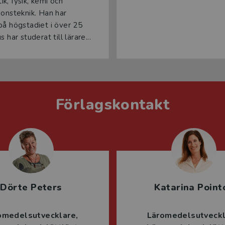
k, fysik, kemi och
ionsteknik. Han har
på högstadiet i över 25
s har studerat till lärare...
Förlagskontakt
Dörte Peters
Katarina Point
omedelsutvecklare
Läromedelsutveck