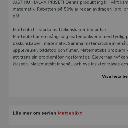
Beskrivning
JUST NU HALVA PRISET! Denna produkt ingår i vårt kamp
matematik. Rabatten på 50% är redan avdragen (ord. pr
på!
Matteblixt - starka mattekunskaper börjar här
Matteblixt är en mångsidig matematikserie med tydlig p
baskunskaper i matematik. Samma matematiska innehåll p
upplevelser, bildstöd och filmer. Matematiska problem kop
att träna sin problemlösningsförmåga. Elevernas nyfikenh
klassen. Matematiskt innehåll och nya insikter tränas oc
i elevboken varvas med laborativa uppgifter, aktiviteter
Visa hela be
I Matteblixt utvecklas och bekräftas elevernas styrkor, 
samarbetsförmåga för att ge dem bästa förutsättningar a
varje lektion gör att alla elever får stöd, repetition oc
elevernas vänner som uppmuntrar dem, förklarar matemat
Läs mer om serien
Matteblixt
Lärarpaket
Lärarpakets olika komponenter är framtagna för att ge d