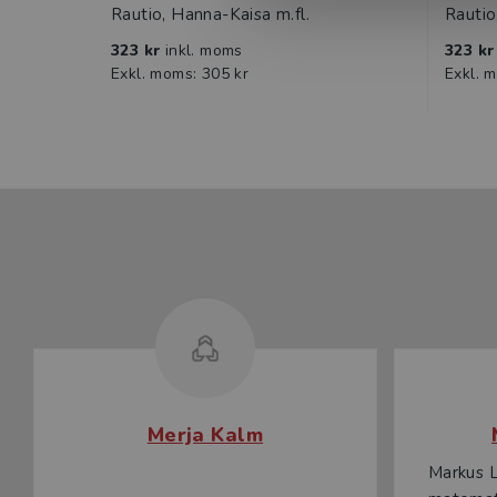
Facit
Rautio, Hanna-Kaisa m.fl.
Rautio
I den tryckta lärarhandledningen som du även har tillgång 
323 kr
inkl. moms
323 k
du även facit till ‘Kommer du ihåg?’ samt förklaringar och 
Exkl. moms: 305 kr
Exkl. 
Facit till alla kopieringsunderlag och prov hittar du i det
Produktionsstöd för detta läromedel har erhållits från
Merja Kalm
Markus L