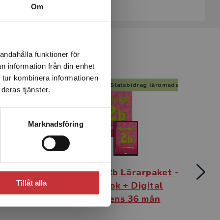
Om
Exkl. moms: 158 kr
andahålla funktioner för
n information från din enhet
 tur kombinera informationen
g läromedel
Statsbidrag läromedel
deras tjänster.
Marknadsföring
paket -
Matteblixt 2b Lärarpaket -
Mat
Tillåt alla
ital
Tryckt bok + Digital
mån
lärarlicens 36 mån