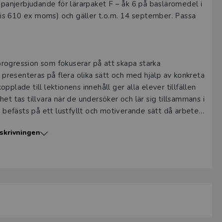
anjerbjudande för lärarpaket F – åk 6 på basläromedel i
is 610 ex moms) och gäller t.o.m. 14 september. Passa
rogression som fokuserar på att skapa starka
resenteras på flera olika sätt och med hjälp av konkreta
plade till lektionens innehåll ger alla elever tillfällen
et tas tillvara när de undersöker och lär sig tillsammans i
h befästs på ett lustfyllt och motiverande sätt då arbetet
, paruppgifter och spel.
skrivningen
så som kreativitet, engagemang, uthållighet och
tt älska matematik. Kopieringsunderlag på tre nivåer till
h utmaning på rätt nivå. Figurerna Pi och Uppsnapparen blir
iken och ger värdefulla tips.
ig stöd i att planera och genomföra din undervisning.