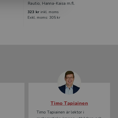
Rautio, Hanna-Kaisa m.fl.
Kalm, 
323 kr
inkl. moms
323 k
Exkl. moms: 305 kr
Exkl. 
Timo Tapiainen
Timo Tapiainen är lektor i