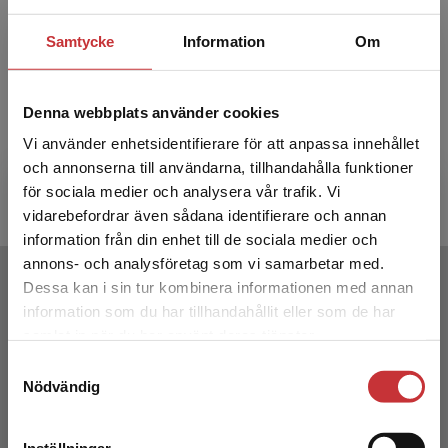
Samtycke
Information
Om
Variabel B1 Elevpaket - Tryckt
Variabe
bok + Digital elevlicens 12 mån
bok + D
Denna webbplats använder cookies
Vi använder enhetsidentifierare för att anpassa innehållet
Karlsson, N - Kilborn, W
Karlsson, 
och annonserna till användarna, tillhandahålla funktioner
245 kr
inkl. moms
245 kr
ink
för sociala medier och analysera vår trafik. Vi
Exkl. moms: 231 kr
Exkl. moms
Begränsad fraktregion
vidarebefordrar även sådana identifierare och annan
information från din enhet till de sociala medier och
annons- och analysföretag som vi samarbetar med.
Författare
Dessa kan i sin tur kombinera informationen med annan
information som du har tillhandahållit eller som de har
Det verkar som att du besöker
samlat in när du har använt deras tjänster.
studentlitteratur.se via en enhet utanför Sverige.
Samtyckesval
Vi erbjuder inte leveranser utanför Sverige. För
Nödvändig
att kunna slutföra ett köp måste
leveransadressen vara i Sverige.
Läs mer
Inställningar