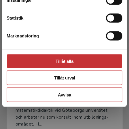
Natalia Karlsson
Kontakta kundservice
Natalia Karlsson är docent och lektor i
Statistik
matematik med inriktning mot didaktik. Hon
arbetar för närvarande som lärarutbildare vid
Södertörns högskol...
Marknadsföring
Stäng
Tillåt alla
Tillåt urval
Wiggo Kilborn
Avvisa
Wiggo Kilborn var tidigare universitetslektor i
matematikdidaktik vid Göteborgs universitet
och arbetar nu som konsult inom utbild­nings­
området. H...