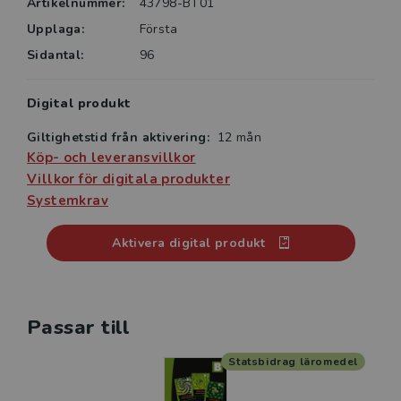
Artikelnummer:
43798-BT01
Upplaga:
Första
Sidantal:
96
Digital produkt
Giltighetstid från aktivering:
12 mån
Köp- och leveransvillkor
Villkor för digitala produkter
Systemkrav
Aktivera digital produkt
Passar till
Statsbidrag läromedel