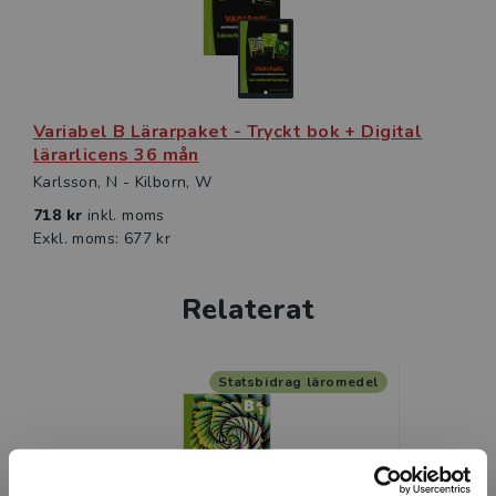
Variabel B Lärarpaket - Tryckt bok + Digital
lärarlicens 36 mån
Karlsson, N - Kilborn, W
718 kr
inkl. moms
Exkl. moms: 677 kr
Relaterat
Statsbidrag läromedel