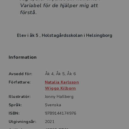
Variabel för de hjälper mig att
SAMBAND MELLAN MATEMATIK SOM VETENSKAP
förstå.
OCH SKOLANS MATEMATIKUNDERVISNING
Författare till Variabel är Natalia Karlsson docent i
matematik och forskare i matematikdidaktik och
Elev i åk 5 , Holstagårdsskolan i Helsingborg
Wiggo Kilborn matematikdidaktiker,
läromedelsförfattare och forskare i
matematikdidaktik. Båda författarna har lång
erfarenhet av att utbilda lärare. Författarnas samlade
Information
kunskaper, forskning och mångåriga erfarenheter
ligger till grund för Variabel som vänder sig både till
Avsedd för:
Åk 4, Åk 5, Åk 6
elever och till lärare som är intresserade av
Författare:
Natalia Karlsson
matematik och behöver få respektive ge, mera
Wiggo Kilborn
stimulans i matematikundervisningen.
Illustratör:
Jonny Hallberg
Språk:
Svenska
ISBN:
9789144174976
Utgivningsår:
2021