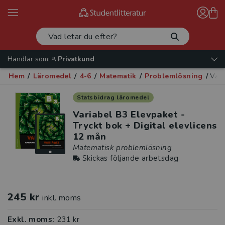
Handlar som:
Privatkund
Hem
/
Läromedel
/
4-6
/
Matematik
/
Problemlösning
/
Vari
Statsbidrag läromedel
Variabel B3 Elevpaket -
Tryckt bok + Digital elevlicens
12 mån
Matematisk problemlösning
Skickas följande arbetsdag
245 kr
inkl. moms
Exkl. moms:
231 kr