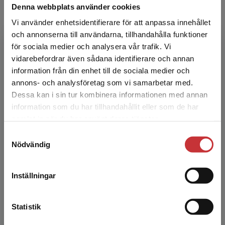
Denna webbplats använder cookies
politisk ...
Vi använder enhetsidentifierare för att anpassa innehållet
och annonserna till användarna, tillhandahålla funktioner
för sociala medier och analysera vår trafik. Vi
Begränsad fraktregion
vidarebefordrar även sådana identifierare och annan
information från din enhet till de sociala medier och
annons- och analysföretag som vi samarbetar med.
Dessa kan i sin tur kombinera informationen med annan
Måns Lundstedt
information som du har tillhandahållit eller som de har
Det verkar som att du besöker
samlat in när du har använt deras tjänster.
studentlitteratur.se via en enhet utanför Sverige.
Måns Lundstedt är fil.dr i sociologi och
Samtyckesval
Vi erbjuder inte leveranser utanför Sverige. För
statsvetenskap och postdoktor vid Göteborgs
Nödvändig
att kunna slutföra ett köp måste
universitet. Hans forskning kretsar bland annat
leveransadressen vara i Sverige.
Läs mer
kring sociala ...
Inställningar
Kontakta kundservice
Statistik