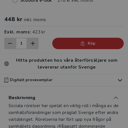
Studora e-bok
278 kr inkl. moms
448 kr
inkl. moms
Exkl. moms:
423 kr
Köp
Hitta produkten hos våra återförsäljare som
levererar utanför Sverige
Digitalt provexemplar
Du som undervisar kan beställa ett kostnadsfritt
Beskrivning
digitalt provexemplar av den här produkten
.
Beskrivning
Sociala rörelser har spelat en viktig roll i många av de
Våra digitala provexemplar tillhandahålls via Studora.se
samhällsförändringar som präglat Sverige efter andra
och ger dig tillgång till boken under 180 dagar. Observera
världskriget. Rörelserna har fört upp nya frågor på
att erbjudandet endast gäller relevanta produkter för din
samhällets dagordning, ifrågasatt dominerande