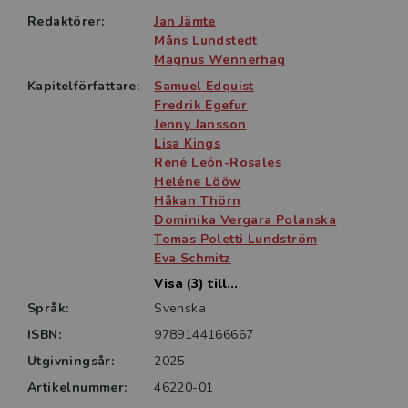
Redaktörer:
Jan Jämte
Måns Lundstedt
Magnus Wennerhag
Kapitelförfattare:
Samuel Edquist
Fredrik Egefur
Jenny Jansson
Lisa Kings
René León-Rosales
Heléne Lööw
Håkan Thörn
Dominika Vergara Polanska
Tomas Poletti Lundström
Eva Schmitz
Visa (3) till...
Språk:
Svenska
ISBN:
9789144166667
Utgivningsår:
2025
Artikelnummer:
46220-01