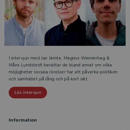
svenska samhällets utveckling. I boken introduceras
också de teorier och begrepp som används i
forskningen om sociala rörelser.
De medverkande författarna är forskare i sociologi,
statsveten­skap, historia, socialt arbete, etnologi och
religionshistoria. Boken vänder sig till studenter och
forskare inom samhällsvetenskap och humaniora samt
till alla som intresserar sig för det svenska samhällets
I intervjun med Jan Jämte, Magnus Wennerhag &
utveckling.
Måns Lundstedt berättar de bland annat om vilka
möjligheter sociala rörelser har att påverka politiken
och samhället på lång och på kort sikt.
Läs intervjun
Information