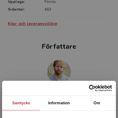
Upplaga:
Första
Sidantal:
463
Köp- och leveransvillkor
Författare
Jan Jämte
Samtycke
Information
Om
Jan Jämte är docent i statsvetenskap och
lektor i samhällskunskap vid Örebro universitet.
Hans forskning handlar om sociala rörelser,