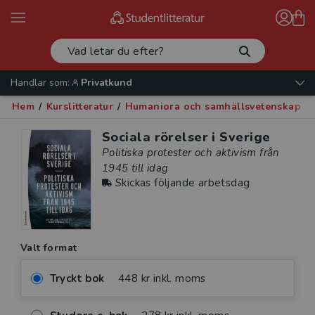
Handlar som:
Privatkund
Hem
/
Kurslitteratur
/
Humaniora och samhällsvetenskap
/
Sociala rörelser i Sverige
Politiska protester och aktivism från
1945 till idag
Skickas följande arbetsdag
Valt format
Tryckt bok
448 kr inkl. moms