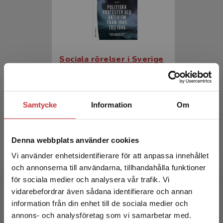
Sociala rörelser i Sverige
Jämte, Jan m.fl. (red.)
448 kr
inkl. moms
Samtycke
Information
Om
Exkl. moms: 423 kr
Denna webbplats använder cookies
Vi använder enhetsidentifierare för att anpassa innehållet
och annonserna till användarna, tillhandahålla funktioner
för sociala medier och analysera vår trafik. Vi
Begränsad fraktregion
vidarebefordrar även sådana identifierare och annan
information från din enhet till de sociala medier och
annons- och analysföretag som vi samarbetar med.
Sociala rörelser i Sverige