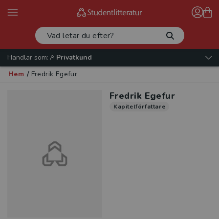
Handlar som:
Privatkund
Hem
/
Fredrik Egefur
Fredrik Egefur
Kapitelförfattare