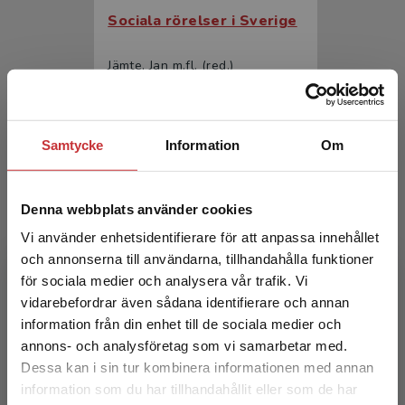
Sociala rörelser i Sverige
Jämte, Jan m.fl. (red.)
448 kr
inkl. moms
Exkl. moms: 423 kr
Samtycke
Information
Om
Denna webbplats använder cookies
Vi använder enhetsidentifierare för att anpassa innehållet
och annonserna till användarna, tillhandahålla funktioner
för sociala medier och analysera vår trafik. Vi
Begränsad fraktregion
vidarebefordrar även sådana identifierare och annan
Sociala rörelser i Sverige
information från din enhet till de sociala medier och
annons- och analysföretag som vi samarbetar med.
Jämte, Jan m.fl. (red.)
Dessa kan i sin tur kombinera informationen med annan
278 kr
inkl. moms
information som du har tillhandahållit eller som de har
Det verkar som att du besöker
Exkl. moms: 262 kr