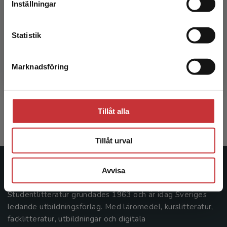
Inställningar
Kontakta kundservice
Statistik
Perspektiv på skolans problem
Marknadsföring
Stäng
Fejes, A - Dahlstedt. M (red.)
247 kr
inkl. moms
Exkl. moms: 233 kr
Tillåt alla
Tillåt urval
Studentlitteratur
Avvisa
Studentlitteratur grundades 1963 och är idag Sveriges
ledande utbildningsförlag. Med läromedel, kurslitteratur,
facklitteratur, utbildningar och digitala