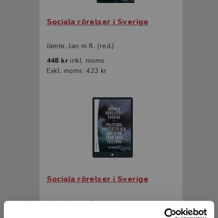
Sociala rörelser i Sverige
Jämte, Jan m.fl. (red.)
448 kr
inkl. moms
Exkl. moms: 423 kr
Sociala rörelser i Sverige
Jämte, Jan m.fl. (red.)
278 kr
inkl. moms