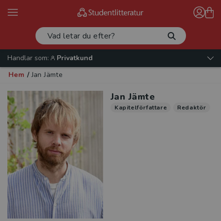
Handlar som:
Privatkund
Hem
/
Jan Jämte
Jan Jämte
Kapitelförfattare
Redaktör