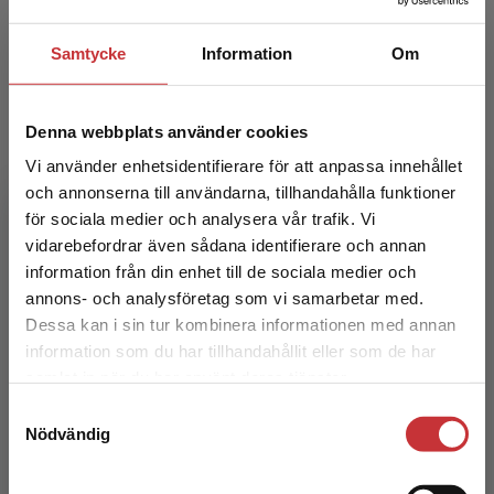
Exkl. moms: 262 kr
Samtycke
Information
Om
Denna webbplats använder cookies
Vi använder enhetsidentifierare för att anpassa innehållet
och annonserna till användarna, tillhandahålla funktioner
för sociala medier och analysera vår trafik. Vi
Begränsad fraktregion
vidarebefordrar även sådana identifierare och annan
Perspektiv på skolans problem
information från din enhet till de sociala medier och
annons- och analysföretag som vi samarbetar med.
Fejes, A - Dahlstedt. M (red.)
Dessa kan i sin tur kombinera informationen med annan
information som du har tillhandahållit eller som de har
398 kr
inkl. moms
Det verkar som att du besöker
Exkl. moms: 375 kr
samlat in när du har använt deras tjänster.
studentlitteratur.se via en enhet utanför Sverige.
Samtyckesval
Vi erbjuder inte leveranser utanför Sverige. För
Nödvändig
att kunna slutföra ett köp måste
leveransadressen vara i Sverige.
Läs mer