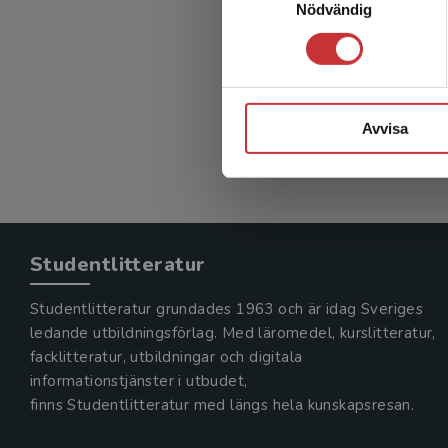
Nödvändig
Sociala
Jämte, Jan
448 kr
in
Exkl. mom
Avvisa
Studentlitteratur
Studentlitteratur grundades 1963 och är idag Sveriges
ledande utbildningsförlag. Med läromedel, kurslitteratur,
facklitteratur, utbildningar och digitala
informationstjänster i utbudet,
finns Studentlitteratur med längs hela kunskapsresan.