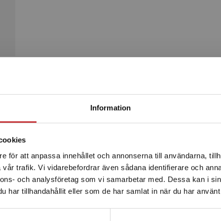
Begränsad fraktregion
Produkter
Information
cookies
e för att anpassa innehållet och annonserna till användarna, tillh
Det verkar som att du besöker studentlitteratur.se via en
vår trafik. Vi vidarebefordrar även sådana identifierare och anna
enhet utanför Sverige. Vi erbjuder inte leveranser utanför
nnons- och analysföretag som vi samarbetar med. Dessa kan i sin
Sverige. För att kunna slutföra ett köp måste
har tillhandahållit eller som de har samlat in när du har använt 
leveransadressen vara i Sverige.
Läs mer
Kontakta kundservice