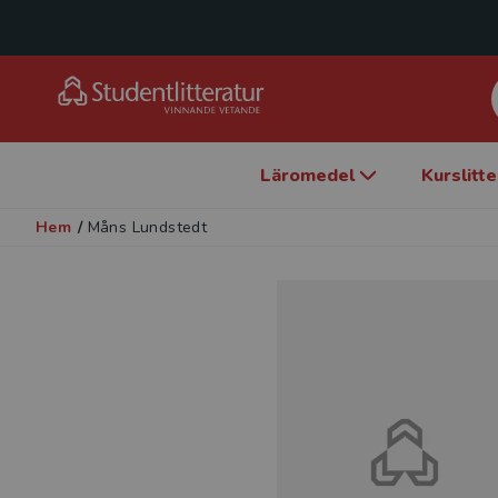
Läromedel
Kurslitt
Hem
/
Måns Lundstedt