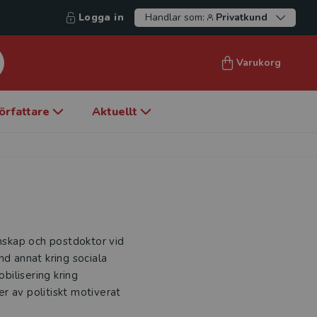
Logga in
Handlar som:
Privatkund
Varukorg
örfattare
Aktuellt
enskap och postdoktor vid
nd annat kring sociala
obilisering kring
r av politiskt motiverat