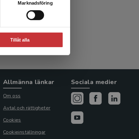
Marknadsföring
erige
Tillåt alla
Allmänna länkar
Sociala medier
Om oss
Avtal och rättigheter
Cookies
Cookieinställningar