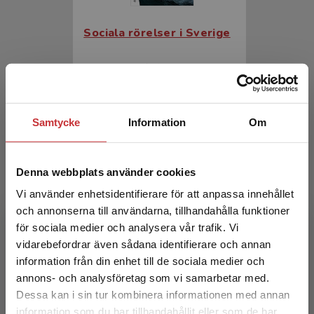
Sociala rörelser i Sverige
Jämte, Jan m.fl. (red.)
448 kr
inkl. moms
Exkl. moms: 423 kr
Samtycke
Information
Om
Denna webbplats använder cookies
Vi använder enhetsidentifierare för att anpassa innehållet
och annonserna till användarna, tillhandahålla funktioner
för sociala medier och analysera vår trafik. Vi
Begränsad fraktregion
vidarebefordrar även sådana identifierare och annan
Sociala rörelser i Sverige
information från din enhet till de sociala medier och
annons- och analysföretag som vi samarbetar med.
Jämte, Jan m.fl. (red.)
Dessa kan i sin tur kombinera informationen med annan
information som du har tillhandahållit eller som de har