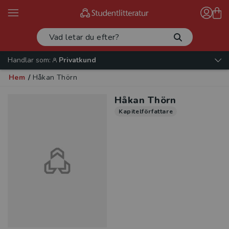
Handlar som:
Privatkund
Hem
/
Håkan Thörn
Håkan Thörn
Kapitelförfattare