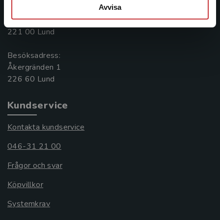
Avvisa
Postadress:
Box 141
221 00 Lund
Besöksadress:
Åkergränden 1
Kundservice
Kontakta kundservice
046-31 21 00
Frågor och svar
Köpvillkor
Systemkrav