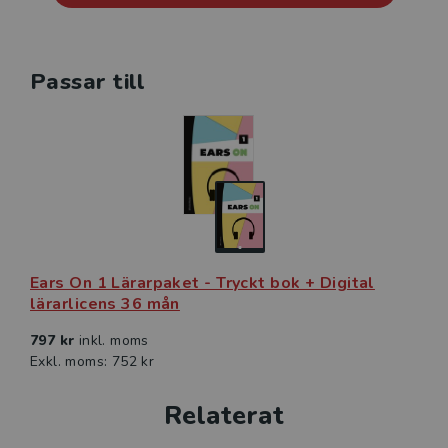
lärare och läromedelsförfattare, och Andy Coombs
som författat ett flertal böcker och läromedel som
används i Sverige och andra delar av världen.
Passar till
Ears On 1 Lärarpaket - Tryckt bok + Digital
lärarlicens 36 mån
797 kr
inkl. moms
Exkl. moms: 752 kr
Relaterat