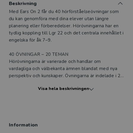
Beskrivning
Beskrivning
Med Ears On 2 får du 40 hörförståelseövningar som
du kan genomföra med dina elever utan längre
planering eller förberedelser. Hörövningarna har en
tydlig koppling till Lgr 22 och det centrala innehållet i
engelska för åk 7–9.
40 ÖVNINGAR – 20 TEMAN
Hörövningarna är varierade och handlar om
vardagliga och välbekanta ämnen blandat med nya
perspektiv och kunskaper. Övningarna är indelade i 20
teman och inom varje tema finns två hörövningar.
Visa hela beskrivningen
ENKEL ÖVERBLICK
På de inledande sidorna i boken finns en utförlig
innehållsförteckning där du kan överblicka tema, ord
och fraser, texttyp och koppling till det centrala
Information
innehållet, variant av engelska och längd. Därefter
följer kom-igång information med tips och