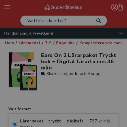
Handlar som:
Privatkund
Hem
/
Läromedel
/
7-9
/
Engelska
/
Kompletterande materi
Ears On 2 Lärarpaket Tryckt
bok + Digital lärarlicens 36
mån
Skickas följande arbetsdag
Valt format
Lärarpaket - tryckt + digitalt
797 kr inkl.