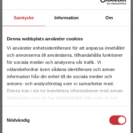
Samtycke
Information
Om
Andy Coombs
Denna webbplats använder cookies
Vi använder enhetsidentifierare för att anpassa innehållet
Andy Coombs är en uppskattad författare och
och annonserna till användarna, tillhandahålla funktioner
läromedelsförfattare. Andy kommer
för sociala medier och analysera vår trafik. Vi
ursprungligen från Storbritannien och har
Begränsad fraktregion
vidarebefordrar även sådana identifierare och annan
undervisat i engelska runt ...
information från din enhet till de sociala medier och
annons- och analysföretag som vi samarbetar med.
Dessa kan i sin tur kombinera informationen med annan
information som du har tillhandahållit eller som de har
Det verkar som att du besöker
samlat in när du har använt deras tjänster.
studentlitteratur.se via en enhet utanför Sverige.
Samtyckesval
Vi erbjuder inte leveranser utanför Sverige. För
Nödvändig
att kunna slutföra ett köp måste
Cecilia Augutis
leveransadressen vara i Sverige.
Läs mer