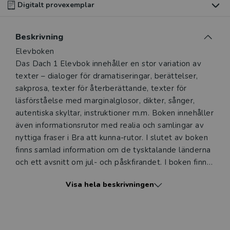
Digitalt provexemplar
Du som undervisar kan beställa ett kostnadsfritt
Beskrivning
digitalt provexemplar av den här produkten.
Beskrivning
Elevboken
Das Dach 1 Elevbok innehåller en stor variation av
Ett digitalt provexemplar ger dig tillgång till det digitala
texter – dialoger för dramatiseringar, berättelser,
läromedlet där den digitala boken ingår under tre
sakprosa, texter för återberättande, texter för
månader. Observera att erbjudandet endast gäller
läsförståelse med marginalglosor, dikter, sånger,
relevanta produkter för din undervisning (nivå och ämne)
autentiska skyltar, instruktioner m.m. Boken innehåller
och dig som är verksam i Sverige.
Du kan naturligtvis alltid
även informationsrutor med realia och samlingar av
kontakta vår
kundservice
om du önskar ytterligare
nyttiga fraser i Bra att kunna-rutor. I slutet av boken
information eller har frågor om produkten.
finns samlad information om de tysktalande länderna
Den här produkten kan beställas av lärare i grundskola
och ett avsnitt om jul- och påskfirandet. I boken finns
eller dig som arbetar på ett utbildningsföretag
roliga teckningar och många fotografier, tydliga
Visa hela beskrivningen
kartor, illustrerad minigrammatik. Tvåspaltiga
styckeordlistor med markerade glosor och
Logga in
genusfärger ingår också.