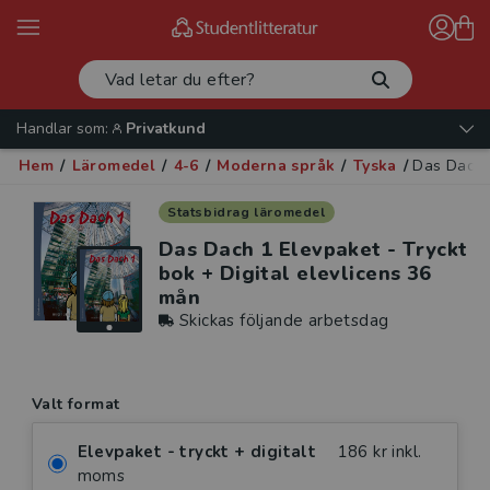
Handlar som:
Privatkund
Hem
/
Läromedel
/
4-6
/
Moderna språk
/
Tyska
/
Das Dach 1
Statsbidrag läromedel
Das Dach 1 Elevpaket - Tryckt
bok + Digital elevlicens 36
mån
Skickas följande arbetsdag
Valt format
Elevpaket - tryckt + digitalt
186 kr inkl.
moms