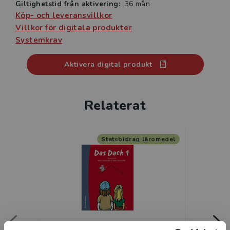
Giltighetstid från aktivering:
36 mån
Vardagsliv, levnadssätt och sociala relationer i de
Köp- och leveransvillkor
tyskspråkiga områdena presenteras i återkommande
Villkor för digitala produkter
”Info”-avsnitt, och dessutom avslutas Das dach 1 med
Systemkrav
avsnitt om högtider och de tysktalande länderna.
Aktivera digital produkt
Det är lätt för elev och lärare att sätta upp mål för
lärandet och utvärdera dessa genom att varje enhet i
övningsböckerna inleds med förslag på ”Mål och
Relaterat
utvärdering”.
Statsbidrag läromedel