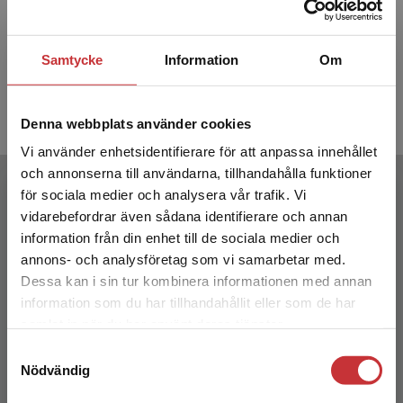
Das Dach 1 Övningsbok
Das Dac
bok + D
Sturmhoefel, H - Sturmhoefel, M
Samtycke
Information
Om
Sturmhoefe
154 kr
inkl. moms
217 kr
ink
Exkl. moms: 145 kr
Exkl. moms
Denna webbplats använder cookies
Vi använder enhetsidentifierare för att anpassa innehållet
och annonserna till användarna, tillhandahålla funktioner
Författare
för sociala medier och analysera vår trafik. Vi
Begränsad fraktregion
vidarebefordrar även sådana identifierare och annan
information från din enhet till de sociala medier och
annons- och analysföretag som vi samarbetar med.
Dessa kan i sin tur kombinera informationen med annan
information som du har tillhandahållit eller som de har
Det verkar som att du besöker
samlat in när du har använt deras tjänster.
studentlitteratur.se via en enhet utanför Sverige.
Horst Sturmhoefel
Samtyckesval
Vi erbjuder inte leveranser utanför Sverige. För
Nödvändig
att kunna slutföra ett köp måste
Horst Sturmhoefel är lärare i tyska och välkänd
leveransadressen vara i Sverige.
Läs mer