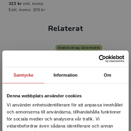
323 kr
inkl. moms
Exkl. moms: 305 kr
Relaterat
Statsbidrag läromedel
Samtycke
Information
Om
Denna webbplats använder cookies
Arc-en-ciel 7 Lärarpaket -
Arc-e
Vi använder enhetsidentifierare för att anpassa innehållet
Tryckt bok + Digital lärarlicens
Tryckt b
36 mån
och annonserna till användarna, tillhandahålla funktioner
för sociala medier och analysera vår trafik. Vi
Begränsad fraktregion
vidarebefordrar även sådana identifierare och annan
Osbeck, M-E - Tartar Jönsson, C
Osbeck, M-