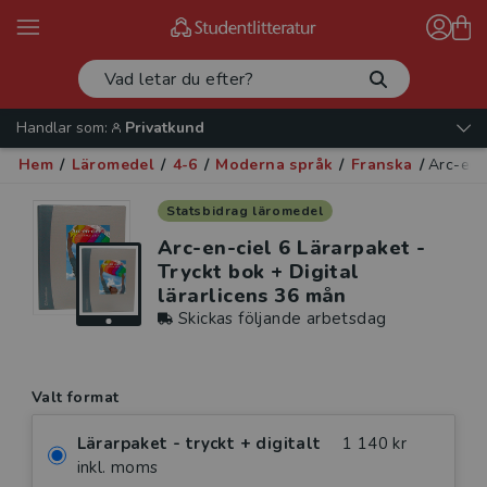
Handlar som:
Privatkund
Hem
/
Läromedel
/
4-6
/
Moderna språk
/
Franska
/
Arc-en-c
Statsbidrag läromedel
Arc-en-ciel 6 Lärarpaket -
Tryckt bok + Digital
lärarlicens 36 mån
Skickas följande arbetsdag
Valt format
Lärarpaket - tryckt + digitalt
1 140 kr
inkl. moms