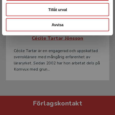
Tillåt urval
Avvisa
Cécile Tartar Jönsson
Cécile Tartar är en engagerad och uppskattad
svensklärare med mångårig erfarenhet av
läraryrket. Sedan 2002 har hon arbetat dels på
Komvux med grun...
Förlagskontakt