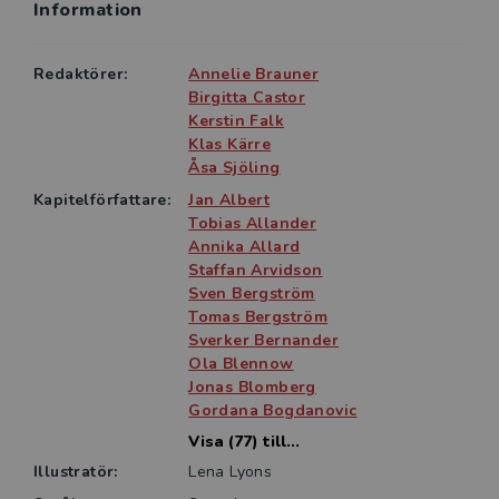
Information
provtagning och särskilda observandum vid tolkning
av provsvaren, både inom klinisk mikrobiologi och
klinisk immunologi.
Redaktörer:
Annelie Brauner
Birgitta Castor
Medicinsk mikrobiologi & immunologi riktar sig i första
Kerstin Falk
Klas Kärre
hand till studenter inom läkar-, biomedicin- och
Åsa Sjöling
biomedicinska analytikerprogrammen. Även studenter
med intresse för mikrobiologi och immunologi kan ha
Kapitelförfattare:
Jan Albert
Tobias Allander
stor nytta av den. Boken är också lämplig för läkare
Annika Allard
och andra yrkesgrupper verksamma inom
Staffan Arvidson
mikrobiologi, immunologi och infektionsmedicin.
Sven Bergström
Tomas Bergström
Sverker Bernander
Ola Blennow
Jonas Blomberg
Gordana Bogdanovic
Visa (77) till...
Illustratör:
Lena Lyons