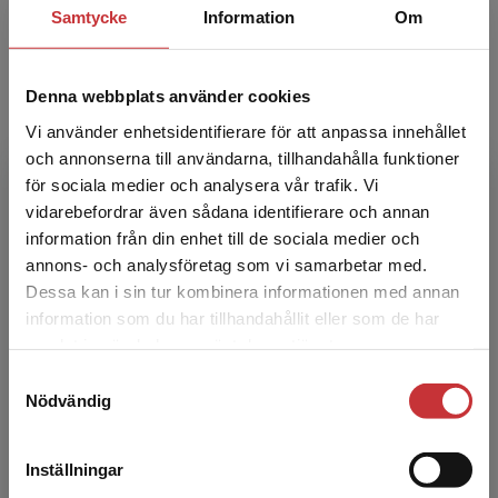
Samtycke
Information
Om
Annelie Brauner
Denna webbplats använder cookies
Annelie Brauner, professor, överläkare,
Vi använder enhetsidentifierare för att anpassa innehållet
Institutionen för mikrobiologi, tumör- och
och annonserna till användarna, tillhandahålla funktioner
cellbiologi, Karolinska Institutet och Klinisk
för sociala medier och analysera vår trafik. Vi
Begränsad fraktregion
mikrobiologi, Kar...
vidarebefordrar även sådana identifierare och annan
information från din enhet till de sociala medier och
annons- och analysföretag som vi samarbetar med.
Dessa kan i sin tur kombinera informationen med annan
information som du har tillhandahållit eller som de har
Det verkar som att du besöker
samlat in när du har använt deras tjänster.
studentlitteratur.se via en enhet utanför Sverige.
Samtyckesval
Vi erbjuder inte leveranser utanför Sverige. För
Nödvändig
att kunna slutföra ett köp måste
Birgitta Castor
leveransadressen vara i Sverige.
Läs mer
Inställningar
Birgitta Castor, pensionerad överläkare,
Kontakta kundservice