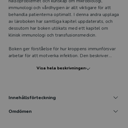
hälsoproblemet och kunskap om mikrobiologi,
immunologi och vårdhygien är allt viktigare för att
behandla patienterna optimalt. I denna andra upplaga
av läroboken har samtliga kapitel uppdaterats, och
dessutom har boken utökats med ett kapitel om
klinisk immunologi och transfusionsmedicin.
Boken ger förståelse för hur kroppens immunförsvar
arbetar för att motverka infektion. Den beskriver
även mikroorganismernas struktur och de väsentliga
Visa hela beskrivningen
virulensmekanismer de använder för att orsaka
infektion. De bakteriearter, virus, svampar och
parasiter som är kliniskt relevanta är ingående
beskrivna, liksom de metoder som används på
laboratoriet för att diagnostisera dem.
Innehållsförteckning
Bokens kliniska kapitel utgår från organ- och
Omdömen
sjukdomsbilder. Här introduceras olika
sjukdomstillstånd samt patogenesen vid dessa,