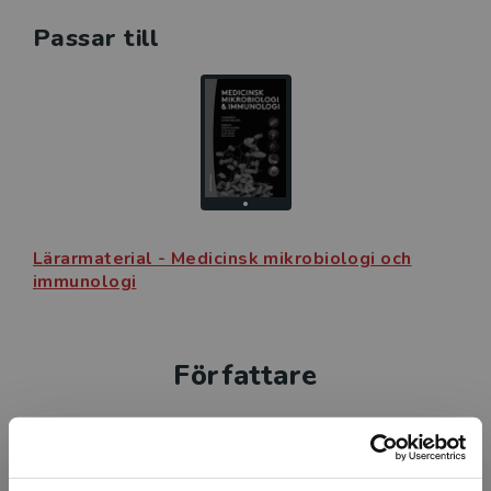
Passar till
Lärarmaterial - Medicinsk mikrobiologi och
immunologi
Författare