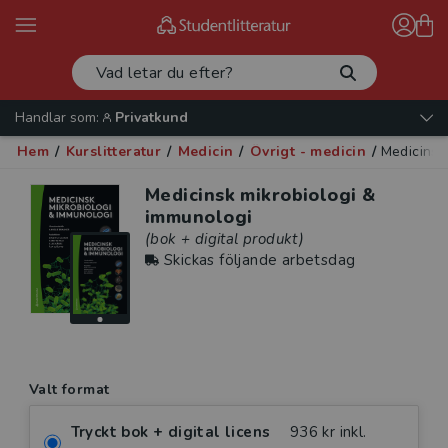
Handlar som:
Privatkund
Hem
/
Kurslitteratur
/
Medicin
/
Övrigt - medicin
/
Medicinsk
Medicinsk mikrobiologi &
immunologi
(bok + digital produkt)
Skickas följande arbetsdag
Valt format
Tryckt bok + digital licens
936 kr inkl.