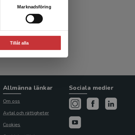
logi &
Marknadsföring
Tillåt alla
Allmänna länkar
Sociala medier
Om oss
Avtal och rättigheter
Cookies