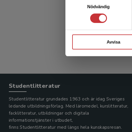
Lärar
Nödvändig
mikrob
Avvisa
Studentlitteratur
Studentlitteratur grundades 1963 och är idag Sveriges
ledande utbildningsförlag. Med läromedel, kurslitteratur,
facklitteratur, utbildningar och digitala
informationstjänster i utbudet,
finns Studentlitteratur med längs hela kunskapsresan.