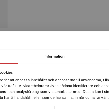
Produkter
Begränsad fraktregion
Information
cookies
e för att anpassa innehållet och annonserna till användarna, tillh
Det verkar som att du besöker studentlitteratur.se via en
vår trafik. Vi vidarebefordrar även sådana identifierare och anna
enhet utanför Sverige. Vi erbjuder inte leveranser utanför
nnons- och analysföretag som vi samarbetar med. Dessa kan i sin
Sverige. För att kunna slutföra ett köp måste
har tillhandahållit eller som de har samlat in när du har använt 
leveransadressen vara i Sverige.
Läs mer