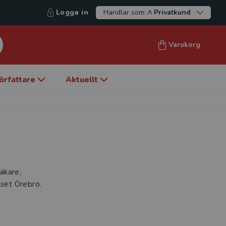
Logga in
Handlar som:
Privatkund
Varukorg
örfattare
Aktuellt
äkare,
uset Örebro.