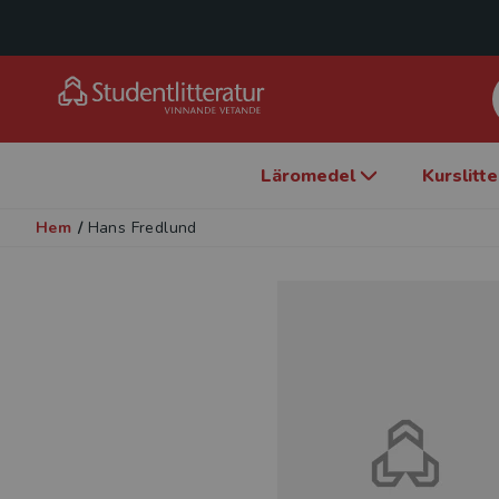
Läromedel
Kurslitt
Hem
/
Hans Fredlund