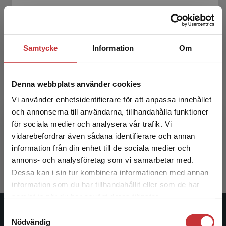
Samtycke
Information
Om
Denna webbplats använder cookies
Vi använder enhetsidentifierare för att anpassa innehållet
Medicinsk mikrobiologi & immunologi
och annonserna till användarna, tillhandahålla funktioner
för sociala medier och analysera vår trafik. Vi
Brauner, Annelie m.fl. (red.)
Begränsad fraktregion
vidarebefordrar även sådana identifierare och annan
936 kr
inkl. moms
information från din enhet till de sociala medier och
Exkl. moms: 883 kr
annons- och analysföretag som vi samarbetar med.
Dessa kan i sin tur kombinera informationen med annan
information som du har tillhandahållit eller som de har
Det verkar som att du besöker
samlat in när du har använt deras tjänster.
studentlitteratur.se via en enhet utanför Sverige.
Samtyckesval
Vi erbjuder inte leveranser utanför Sverige. För
Studentlitteratur
Nödvändig