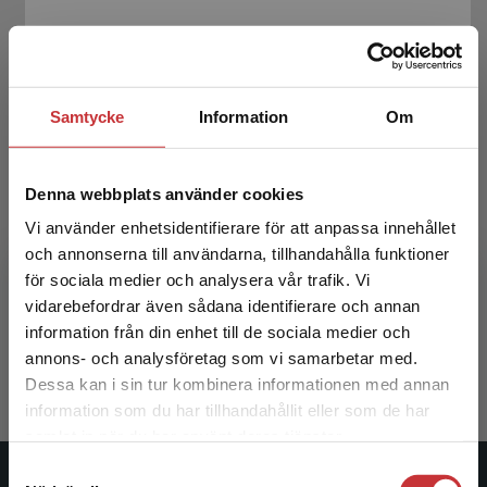
Samtycke
Information
Om
Denna webbplats använder cookies
Vi använder enhetsidentifierare för att anpassa innehållet
och annonserna till användarna, tillhandahålla funktioner
Medicinsk mikrobiologi & immunologi
för sociala medier och analysera vår trafik. Vi
Begränsad fraktregion
vidarebefordrar även sådana identifierare och annan
Brauner, Annelie m.fl. (red.)
information från din enhet till de sociala medier och
936 kr
inkl. moms
annons- och analysföretag som vi samarbetar med.
Exkl. moms: 883 kr
Dessa kan i sin tur kombinera informationen med annan
information som du har tillhandahållit eller som de har
Det verkar som att du besöker
samlat in när du har använt deras tjänster.
studentlitteratur.se via en enhet utanför Sverige.
Samtyckesval
Vi erbjuder inte leveranser utanför Sverige. För