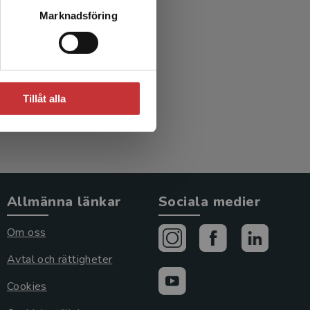
logi &
Marknadsföring
Tillåt alla
Allmänna länkar
Sociala medier
Om oss
Avtal och rättigheter
Cookies