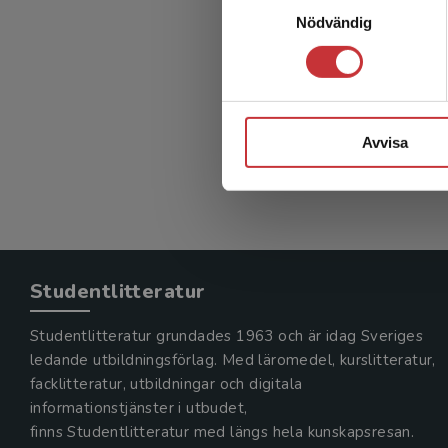
Lärar
Nödvändig
mikrob
Avvisa
Studentlitteratur
Studentlitteratur grundades 1963 och är idag Sveriges
ledande utbildningsförlag. Med läromedel, kurslitteratur,
facklitteratur, utbildningar och digitala
informationstjänster i utbudet,
finns Studentlitteratur med längs hela kunskapsresan.