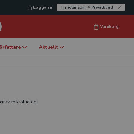
Logga in
Handlar som:
Privatkund
Varukorg
örfattare
Aktuellt
insk mikrobiologi,