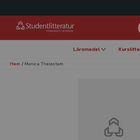
Läromedel
Kurslitt
Hem
/
Monica Thelestam