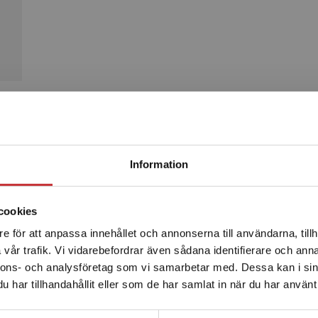
Produkter
Begränsad fraktregion
Information
cookies
e för att anpassa innehållet och annonserna till användarna, tillh
Det verkar som att du besöker studentlitteratur.se via en
vår trafik. Vi vidarebefordrar även sådana identifierare och anna
enhet utanför Sverige. Vi erbjuder inte leveranser utanför
nnons- och analysföretag som vi samarbetar med. Dessa kan i sin
Sverige. För att kunna slutföra ett köp måste
har tillhandahållit eller som de har samlat in när du har använt 
leveransadressen vara i Sverige.
Läs mer