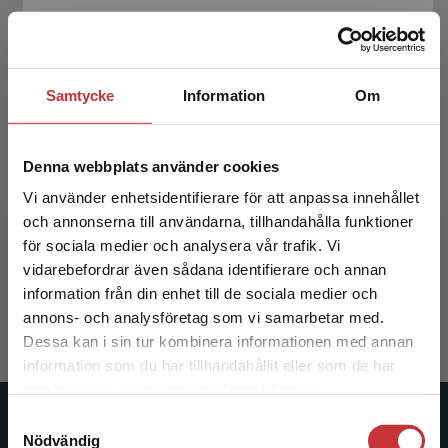
Samtycke
Information
Om
Denna webbplats använder cookies
Vi använder enhetsidentifierare för att anpassa innehållet
Medicinsk mikrobiologi & immunologi
och annonserna till användarna, tillhandahålla funktioner
för sociala medier och analysera vår trafik. Vi
Brauner, Annelie m.fl. (red.)
Begränsad fraktregion
vidarebefordrar även sådana identifierare och annan
936 kr
inkl. moms
information från din enhet till de sociala medier och
Exkl. moms: 883 kr
annons- och analysföretag som vi samarbetar med.
Dessa kan i sin tur kombinera informationen med annan
information som du har tillhandahållit eller som de har
Det verkar som att du besöker
samlat in när du har använt deras tjänster.
studentlitteratur.se via en enhet utanför Sverige.
Samtyckesval
Vi erbjuder inte leveranser utanför Sverige. För
Studentlitteratur
Nödvändig