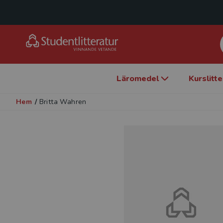
Läromedel
Kurslitt
Hem
/
Britta Wahren