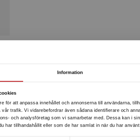
Produkter
Begränsad fraktregion
Information
cookies
e för att anpassa innehållet och annonserna till användarna, tillh
Det verkar som att du besöker studentlitteratur.se via en
vår trafik. Vi vidarebefordrar även sådana identifierare och anna
enhet utanför Sverige. Vi erbjuder inte leveranser utanför
nnons- och analysföretag som vi samarbetar med. Dessa kan i sin
Sverige. För att kunna slutföra ett köp måste
har tillhandahållit eller som de har samlat in när du har använt 
leveransadressen vara i Sverige.
Läs mer