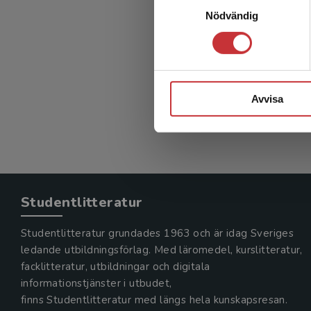
Lärar
Nödvändig
mikrob
Avvisa
Studentlitteratur
Studentlitteratur grundades 1963 och är idag Sveriges
ledande utbildningsförlag. Med läromedel, kurslitteratur,
facklitteratur, utbildningar och digitala
informationstjänster i utbudet,
finns Studentlitteratur med längs hela kunskapsresan.