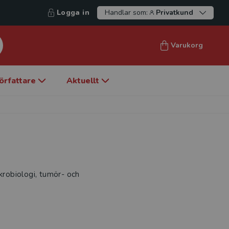
Logga in
Handlar som:
Privatkund
Varukorg
örfattare
Aktuellt
krobiologi, tumör- och