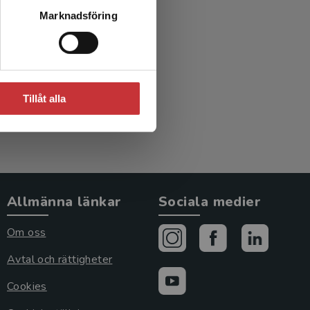
logi &
Marknadsföring
Tillåt alla
Allmänna länkar
Sociala medier
Om oss
Avtal och rättigheter
Cookies