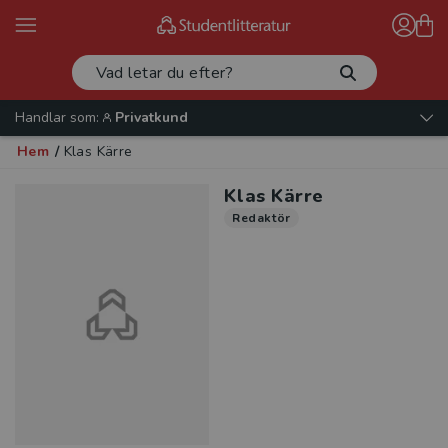
Handlar som:
Privatkund
Hem
/
Klas Kärre
Klas Kärre
Redaktör