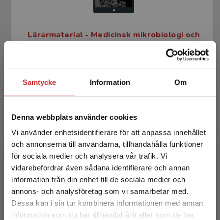
Lärarmaterial - Medicinsk mikrobiologi och
immunologi
Samtycke
Information
Om
Denna webbplats använder cookies
Vi använder enhetsidentifierare för att anpassa innehållet
och annonserna till användarna, tillhandahålla funktioner
för sociala medier och analysera vår trafik. Vi
Begränsad fraktregion
vidarebefordrar även sådana identifierare och annan
Medicinsk mikrobiologi & immunologi
information från din enhet till de sociala medier och
annons- och analysföretag som vi samarbetar med.
Brauner, Annelie m.fl. (red.)
Dessa kan i sin tur kombinera informationen med annan
936 kr
inkl. moms
information som du har tillhandahållit eller som de har