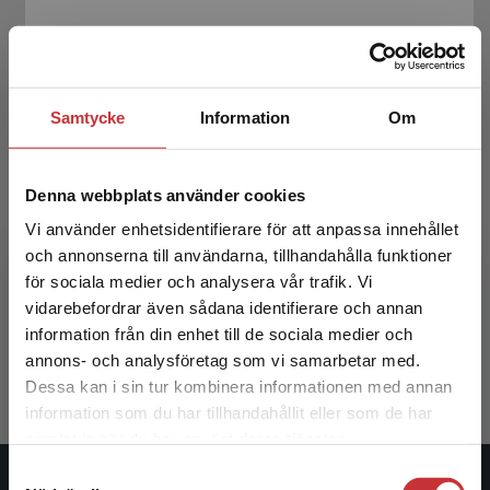
Samtycke
Information
Om
Denna webbplats använder cookies
Vi använder enhetsidentifierare för att anpassa innehållet
och annonserna till användarna, tillhandahålla funktioner
Medicinsk mikrobiologi & immunologi
för sociala medier och analysera vår trafik. Vi
Begränsad fraktregion
vidarebefordrar även sådana identifierare och annan
Brauner, Annelie m.fl. (red.)
information från din enhet till de sociala medier och
936 kr
inkl. moms
annons- och analysföretag som vi samarbetar med.
Exkl. moms: 883 kr
Dessa kan i sin tur kombinera informationen med annan
information som du har tillhandahållit eller som de har
Det verkar som att du besöker
samlat in när du har använt deras tjänster.
studentlitteratur.se via en enhet utanför Sverige.
Samtyckesval
Vi erbjuder inte leveranser utanför Sverige. För