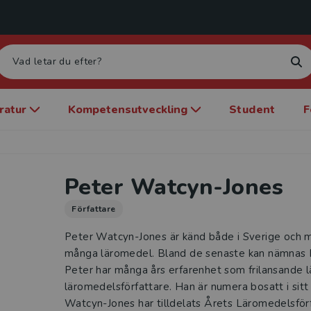
eratur
Kompetensutveckling
Student
F
Peter Watcyn-Jones
Författare
Peter Watcyn-Jones är känd både i Sverige och m
många läromedel. Bland de senaste kan nämnas 
Peter har många års erfarenhet som frilansande l
läromedelsförfattare. Han är numera bosatt i sit
Watcyn-Jones har tilldelats Årets Läromedelsfö