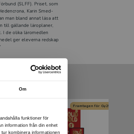
örbund (SLFF). Priset, som
 Hedencrona, Karin Smed-
an man bland annat läsa att
n till gällande läroplaner,
. I de olika läromedlen
romedel ger eleverna redskap
”
Om
n för Gy25
Kommande
Framtagen för Gy25
Kommande
andahålla funktioner för
n information från din enhet
 tur kombinera informationen