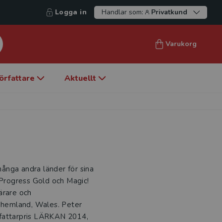
Logga in
Handlar som:
Privatkund
Varukorg
örfattare
Aktuellt
ånga andra länder för sina
Progress Gold och Magic!
ärare och
t hemland, Wales. Peter
rfattarpris LÄRKAN 2014,