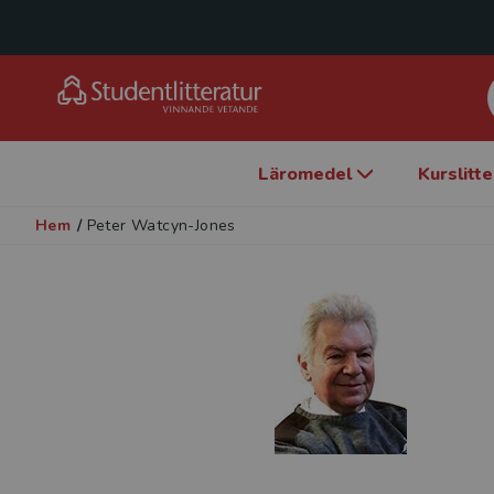
Läromedel
Kurslitt
Hem
/
Peter Watcyn-Jones