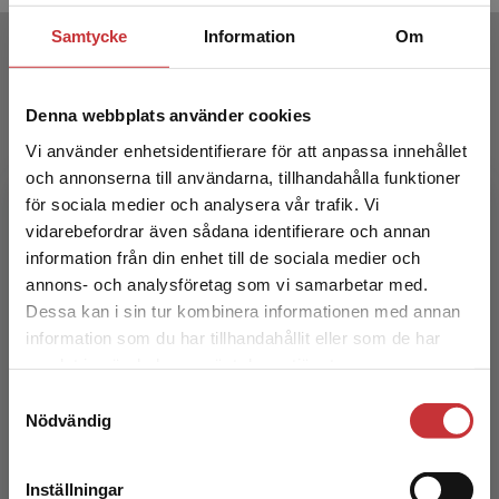
Författare
Samtycke
Information
Om
Denna webbplats använder cookies
Vi använder enhetsidentifierare för att anpassa innehållet
och annonserna till användarna, tillhandahålla funktioner
för sociala medier och analysera vår trafik. Vi
Begränsad fraktregion
vidarebefordrar även sådana identifierare och annan
Eva Hedencrona
information från din enhet till de sociala medier och
annons- och analysföretag som vi samarbetar med.
Eva Hedencrona är känd bl.a. för läromedlen
Dessa kan i sin tur kombinera informationen med annan
Progress Gold, Magic! samt Kontext och har
information som du har tillhandahållit eller som de har
många års erfarenhet av engelsk- och
Det verkar som att du besöker
samlat in när du har använt deras tjänster.
svenskundervisning – fr...
studentlitteratur.se via en enhet utanför Sverige.
Samtyckesval
Vi erbjuder inte leveranser utanför Sverige. För
Nödvändig
att kunna slutföra ett köp måste
leveransadressen vara i Sverige.
Läs mer
Inställningar