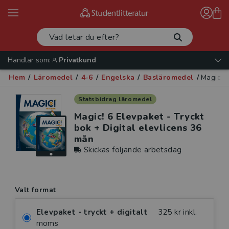
Handlar som:
Privatkund
Hem
/
Läromedel
/
4-6
/
Engelska
/
Basläromedel
/
Magic! 6
Statsbidrag läromedel
Magic! 6 Elevpaket - Tryckt
bok + Digital elevlicens 36
mån
Skickas följande arbetsdag
Valt format
Elevpaket - tryckt + digitalt
325 kr inkl.
moms