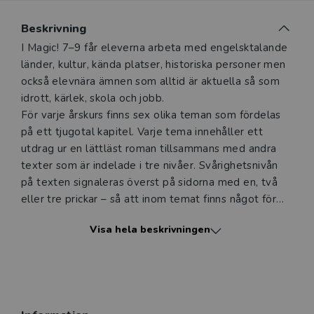
Du som undervisar kan beställa ett kostnadsfritt
Beskrivning
digitalt provexemplar av den här produkten.
Beskrivning
I Magic! 7–9 får eleverna arbeta med engelsktalande
länder, kultur, kända platser, historiska personer men
Ett digitalt provexemplar ger dig tillgång till det digitala
också elevnära ämnen som alltid är aktuella så som
läromedlet där den digitala boken ingår under tre
idrott, kärlek, skola och jobb.
månader. Observera att erbjudandet endast gäller
För varje årskurs finns sex olika teman som fördelas
relevanta produkter för din undervisning (nivå och ämne)
på ett tjugotal kapitel. Varje tema innehåller ett
och dig som är verksam i Sverige.
Du kan naturligtvis alltid
utdrag ur en lättläst roman tillsammans med andra
kontakta vår
kundservice
om du önskar ytterligare
texter som är indelade i tre nivåer. Svårighetsnivån
information eller har frågor om produkten.
på texten signaleras överst på sidorna med en, två
Den här produkten kan beställas av lärare i grundskola
eller tre prickar – så att inom temat finns något för
eller dig som arbetar på ett utbildningsföretag
alla. I resursdelen längst bak i Classbook finns
Visa hela beskrivningen
grammatik och handfasta verktyg som utvecklar
eleven som läsare, lyssnare, talare och skribent.
Logga in
I elevlicensen ingår en digital version av Classbook,
elevens digitala läromedel och en digital version av