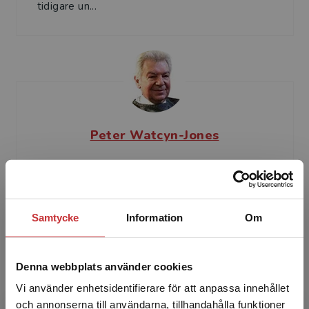
tidigare un...
Peter Watcyn-Jones
Peter Watcyn-Jones är känd både i Sverige och
många andra länder för sina många läromedel.
Bland de senaste kan nämnas Progress Gold
Samtycke
Information
Om
och Magic! Pet...
Denna webbplats använder cookies
Vi använder enhetsidentifierare för att anpassa innehållet
och annonserna till användarna, tillhandahålla funktioner