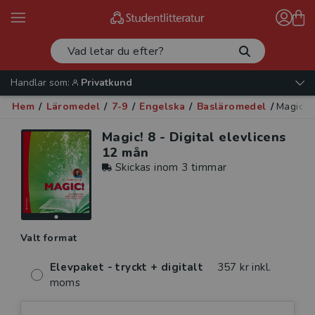
Handlar som:
Privatkund
Hem
/
Läromedel
/
7-9
/
Engelska
/
Basläromedel
/
Magic! 8
Magic! 8 - Digital elevlicens
12 mån
Skickas inom 3 timmar
Valt format
Elevpaket - tryckt + digitalt
357 kr inkl.
moms