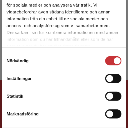
för sociala medier och analysera vår trafik. Vi
Begränsad fraktregion
vidarebefordrar även sådana identifierare och annan
Eva Hedencrona
information från din enhet till de sociala medier och
annons- och analysföretag som vi samarbetar med.
Eva Hedencrona är känd bl.a. för läromedlen
Dessa kan i sin tur kombinera informationen med annan
Progress Gold, Magic! samt Kontext och har
information som du har tillhandahållit eller som de har
Det verkar som att du besöker
många års erfarenhet av engelsk- och
samlat in när du har använt deras tjänster.
studentlitteratur.se via en enhet utanför Sverige.
svenskundervisning – fr...
Samtyckesval
Vi erbjuder inte leveranser utanför Sverige. För
Nödvändig
att kunna slutföra ett köp måste
leveransadressen vara i Sverige.
Läs mer
Inställningar
Kontakta kundservice
Förlagskontakt
Statistik
Marknadsföring
Stäng