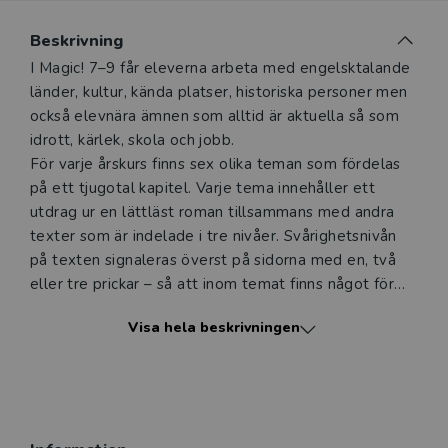
Du som undervisar kan beställa ett kostnadsfritt
Beskrivning
digitalt provexemplar av den här produkten.
Beskrivning
I Magic! 7–9 får eleverna arbeta med engelsktalande
länder, kultur, kända platser, historiska personer men
Ett digitalt provexemplar ger dig tillgång till det digitala
också elevnära ämnen som alltid är aktuella så som
läromedlet där den digitala boken ingår under tre
idrott, kärlek, skola och jobb.
månader. Observera att erbjudandet endast gäller
För varje årskurs finns sex olika teman som fördelas
relevanta produkter för din undervisning (nivå och ämne)
på ett tjugotal kapitel. Varje tema innehåller ett
och dig som är verksam i Sverige.
Du kan naturligtvis alltid
utdrag ur en lättläst roman tillsammans med andra
kontakta vår
kundservice
om du önskar ytterligare
texter som är indelade i tre nivåer. Svårighetsnivån
information eller har frågor om produkten.
på texten signaleras överst på sidorna med en, två
Den här produkten kan beställas av lärare i grundskola
eller tre prickar – så att inom temat finns något för
eller dig som arbetar på ett utbildningsföretag
alla. I resursdelen längst bak i Classbook finns
Visa hela beskrivningen
grammatik och handfasta verktyg som utvecklar
eleven som läsare, lyssnare, talare och skribent.
Logga in
I elevlicensen ingår en digital version av Classbook,
elevens digitala läromedel och en digital version av