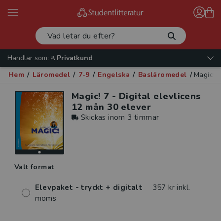
Handlar som:
Privatkund
Hem
/
Läromedel
/
7-9
/
Engelska
/
Basläromedel
/
Magic! 7
Magic! 7 - Digital elevlicens
12 mån 30 elever
Skickas inom 3 timmar
Valt format
Elevpaket - tryckt + digitalt
357 kr inkl.
moms