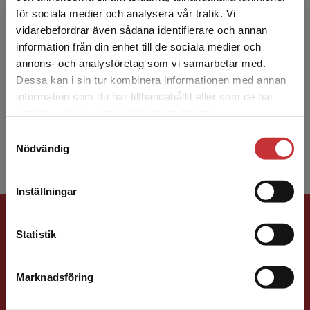
för sociala medier och analysera vår trafik. Vi
Begränsad fraktregion
vidarebefordrar även sådana identifierare och annan
Eva Hedencrona
information från din enhet till de sociala medier och
annons- och analysföretag som vi samarbetar med.
Eva Hedencrona är känd bl.a. för läromedlen
Dessa kan i sin tur kombinera informationen med annan
Progress Gold, Magic! samt Kontext och har
information som du har tillhandahållit eller som de har
Det verkar som att du besöker
många års erfarenhet av engelsk- och
samlat in när du har använt deras tjänster.
studentlitteratur.se via en enhet utanför Sverige.
svenskundervisning – fr...
Samtyckesval
Vi erbjuder inte leveranser utanför Sverige. För
Nödvändig
att kunna slutföra ett köp måste
leveransadressen vara i Sverige.
Läs mer
Inställningar
Kontakta kundservice
Förlagskontakt
Statistik
Marknadsföring
Stäng