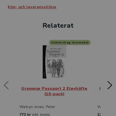
Köp- och leveransvillkor
Relaterat
Statsbidrag läromedel
Grammar Passport 2 Elevhäfte
Grammar
(10-pack)
Watcyn-Jones, Peter
Watcyn-Jo
773 kr
inkl. moms
229 kr
ink