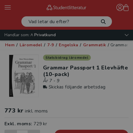
Handlar som:
Privatkund
Hem
/
Läromedel
/
7-9
/
Engelska
/
Grammatik
/
Grammar Pa
Statsbidrag läromedel
Grammar Passport 1 Elevhäfte
(10-pack)
År 7 - 9
Skickas följande arbetsdag
773 kr
inkl. moms
Exkl. moms:
729 kr