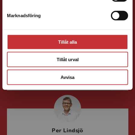
Marknadsföring
Stäng
Lára Flosadóttir
Tillåt alla
Läromedelsutvecklare
Läromedel och
lättläst
Tillåt urval
Engelska F-9
046-31 23 59
Avvisa
E-post
Per Lindsjö