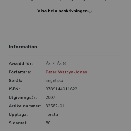
elev.
Visa hela beskrivningen
Två häften täcker hela grundskolans grammatik.
Illustrerat elevhäfte med förklaringar, övningar, facit
Information
Avsedd för:
Åk 7, Åk 8
Författare:
Peter Watcyn-Jones
Språk:
Engelska
ISBN:
9789144011622
Utgivningsår:
2007
Artikelnummer:
32582-01
Upplaga:
Första
Sidantal:
80