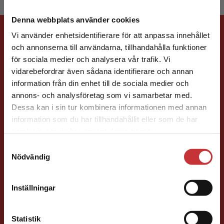
Denna webbplats använder cookies
Förlagskontakt
Vi använder enhetsidentifierare för att anpassa innehållet
och annonserna till användarna, tillhandahålla funktioner
för sociala medier och analysera vår trafik. Vi
Begränsad fraktregion
vidarebefordrar även sådana identifierare och annan
information från din enhet till de sociala medier och
annons- och analysföretag som vi samarbetar med.
Dessa kan i sin tur kombinera informationen med annan
Jill McCabe
information som du har tillhandahållit eller som de har
Det verkar som att du besöker
samlat in när du har använt deras tjänster.
studentlitteratur.se via en enhet utanför Sverige.
Läromedelsutvecklare
Läromedel och
Samtyckesval
Vi erbjuder inte leveranser utanför Sverige. För
lättläst
Nödvändig
att kunna slutföra ett köp måste
Engelska F-9
leveransadressen vara i Sverige.
Läs mer
046-31 22 98
Inställningar
E-post
Kontakta kundservice
Statistik