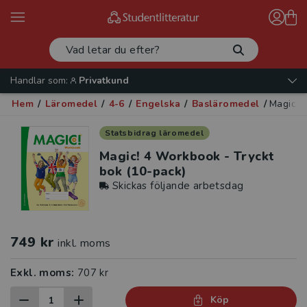
Handlar som:
Privatkund
Hem
/
Läromedel
/
4-6
/
Engelska
/
Basläromedel
/
Magic! 
Statsbidrag läromedel
Magic! 4 Workbook - Tryckt
bok (10-pack)
Skickas följande arbetsdag
749 kr
inkl. moms
Exkl. moms:
707 kr
Köp