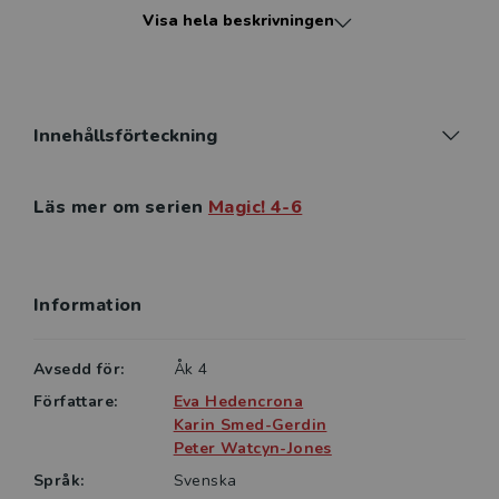
Visa hela beskrivningen
övningar som utvecklar elevens digitala kompetens.
Ljudfilerna till hörförståelseövningarna finns i två
hastigheter och ingår i Magic! 4 Elev- och lärarpaket.
Magic! 4 Workbook säljs i 10-pack och passar till alla
Innehållsförteckning
upplagor av Magic! 4.
Läs mer om serien
Magic! 4-6
För elever som behöver mer stöd för att lyckas finns
Magic! 4 Support Workbook (39524-02).
Information
Avsedd för:
Åk 4
Författare:
Eva Hedencrona
Karin Smed-Gerdin
Peter Watcyn-Jones
Språk:
Svenska