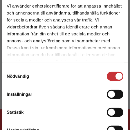
Vi använder enhetsidentifierare för att anpassa innehållet
och annonserna till användarna, tillhandahålla funktioner
för sociala medier och analysera vår trafik. Vi
Begränsad fraktregion
vidarebefordrar även sådana identifierare och annan
information från din enhet till de sociala medier och
annons- och analysföretag som vi samarbetar med.
Peter Watcyn-Jones
Dessa kan i sin tur kombinera informationen med annan
information som du har tillhandahållit eller som de har
Det verkar som att du besöker
Peter Watcyn-Jones är känd både i Sverige och
samlat in när du har använt deras tjänster.
studentlitteratur.se via en enhet utanför Sverige.
många andra länder för sina många läromedel.
Samtyckesval
Vi erbjuder inte leveranser utanför Sverige. För
Bland de senaste kan nämnas Progress Gold
Nödvändig
att kunna slutföra ett köp måste
och Magic! Pet...
leveransadressen vara i Sverige.
Läs mer
Inställningar
Kontakta kundservice
Statistik
Förlagskontakt