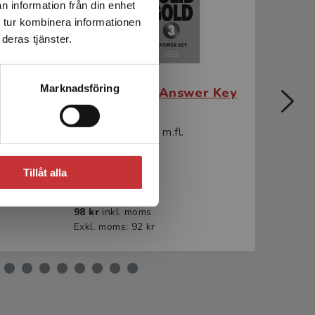
n information från din enhet
 tur kombinera informationen
deras tjänster.
Marknadsföring
aket -
Solid Gold 3 Answer Key
So
ital
mån
Hedencrona, Eva m.fl.
Heden
Tillåt alla
98 kr
inkl. moms
1 113
Exkl. moms: 92 kr
Exkl. 