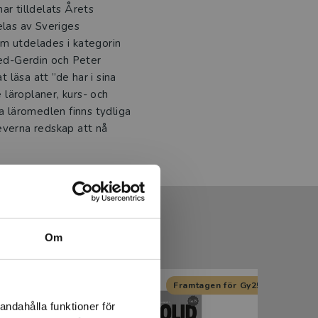
ar tilldelats Årets
las av Sveriges
om utdelades i kategorin
ed-Gerdin och Peter
läsa att ”de har i sina
e läroplaner, kurs- och
a läromedlen finns tydliga
everna redskap att nå
Om
n för Gy25
Kommande
Framtagen för Gy25
Kommande
andahålla funktioner för