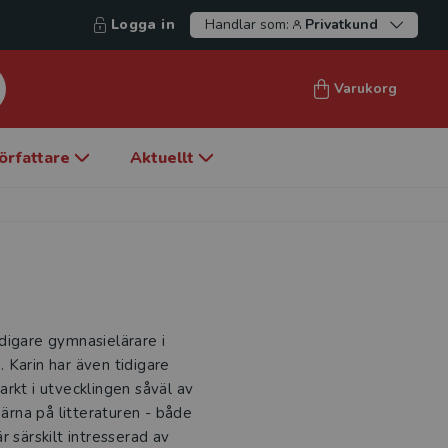
Logga in
Handlar som:
Privatkund
Varukorg
örfattare
Aktuellt
digare gymnasielärare i
 Karin har även tidigare
rkt i utvecklingen såväl av
rna på litteraturen - både
 särskilt intresserad av