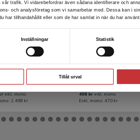
vår trafik. Vi vidarebefordrar även sådana identifierare och anna
enhet utanför Sverige. Vi erbjuder inte leveranser utanför
nnons- och analysföretag som vi samarbetar med. Dessa kan i sin
Sverige. För att kunna slutföra ett köp måste
har tillhandahållit eller som de har samlat in när du har använt 
leveransadressen vara i Sverige.
Läs mer
Kontakta kundservice
Inställningar
Statistik
ontext Svenska som
Solid Gold 3 Elevp
draspråk 1 Lärarpaket
Tryckt bok + Dig
yckt + Digitalt 36 mån
elevlicens 36 
Stäng
rona, E - Smed-Gerdin, K
Hedencrona, Eva m.fl.
Tillåt urval
kr
inkl. moms
498 kr
inkl. moms
moms: 1 498 kr
Exkl. moms: 470 kr