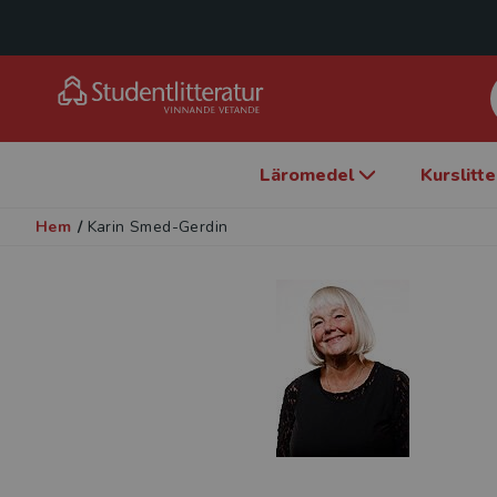
Läromedel
Kurslitt
Hem
/
Karin Smed-Gerdin