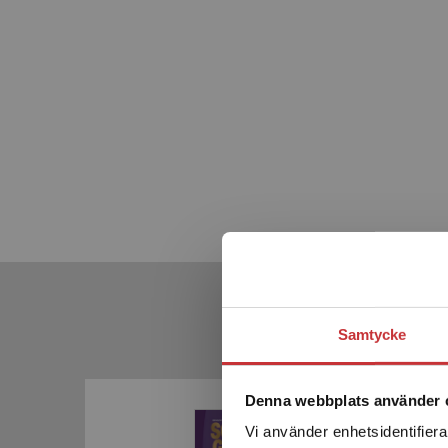
Samtycke
Denna webbplats använder 
Framtagen för Gy25
Kommande
Vi använder enhetsidentifierar