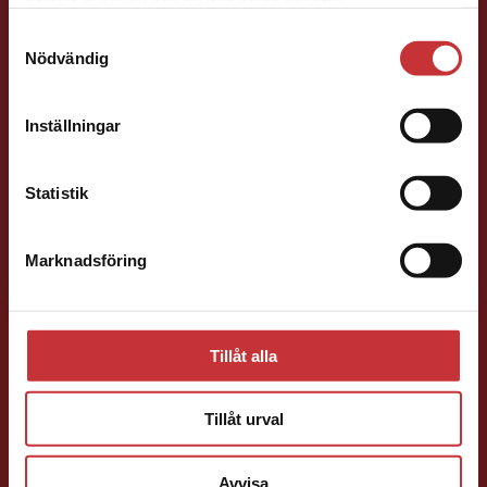
samlat in när du har använt deras tjänster.
studentlitteratur.se via en enhet utanför Sverige.
Samtyckesval
Vi erbjuder inte leveranser utanför Sverige. För
Nödvändig
att kunna slutföra ett köp måste
leveransadressen vara i Sverige.
Läs mer
Inställningar
Kontakta kundservice
Henric Arfwidsson
Statistik
Läromedelsutvecklare
Läromedel och
lättläst
Marknadsföring
Stäng
Svenska/Sva Gy
046-31 21 51
E-post
Tillåt alla
Tillåt urval
Avvisa