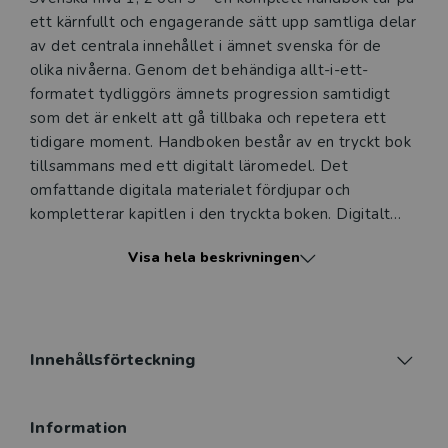
ett kärnfullt och engagerande sätt upp samtliga delar
av det centrala innehållet i ämnet svenska för de
olika nivåerna. Genom det behändiga allt-i-ett-
formatet tydliggörs ämnets progression samtidigt
som det är enkelt att gå tillbaka och repetera ett
tidigare moment. Handboken består av en tryckt bok
tillsammans med ett digitalt läromedel. Det
omfattande digitala materialet fördjupar och
kompletterar kapitlen i den tryckta boken. Digitalt
finns även självrättande ord- och grammatikövningar.
Visa hela beskrivningen
Lärarpaket Lärarhandledning - både tryckt och
digitalt
Hur kan man lägga upp undervisningen i svenska
enligt Gy25? I lärarhandledningen till Svenska nivå 1,
Innehållsförteckning
2 och 3 – en komplett handbok har du allt som
behövs för att planera och genomföra din
Information
undervisning för samtliga tre nivåer.