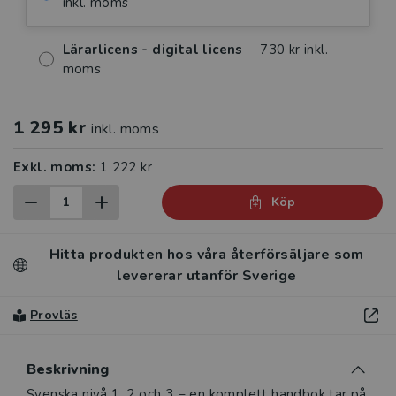
inkl. moms
Lärarlicens - digital licens
730 kr inkl.
moms
1 295 kr
inkl. moms
Exkl. moms:
1 222 kr
Köp
Hitta produkten hos våra återförsäljare som
levererar utanför Sverige
Provläs
Beskrivning
Beskrivning
Svenska nivå 1, 2 och 3 − en komplett handbok tar på