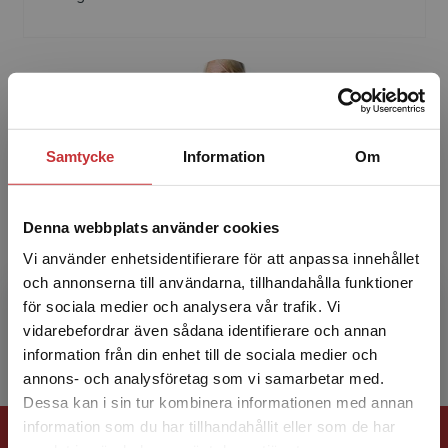
Samtycke
Information
Om
Eva Hedencrona
Denna webbplats använder cookies
Eva Hedencrona är känd bl.a. för läromedlen
Progress Gold, Magic! samt Kontext och har
Vi använder enhetsidentifierare för att anpassa innehållet
många års erfarenhet av engelsk- och
och annonserna till användarna, tillhandahålla funktioner
svenskundervisning – fr...
för sociala medier och analysera vår trafik. Vi
Begränsad fraktregion
vidarebefordrar även sådana identifierare och annan
information från din enhet till de sociala medier och
annons- och analysföretag som vi samarbetar med.
Dessa kan i sin tur kombinera informationen med annan
information som du har tillhandahållit eller som de har
Förlagskontakt
Det verkar som att du besöker