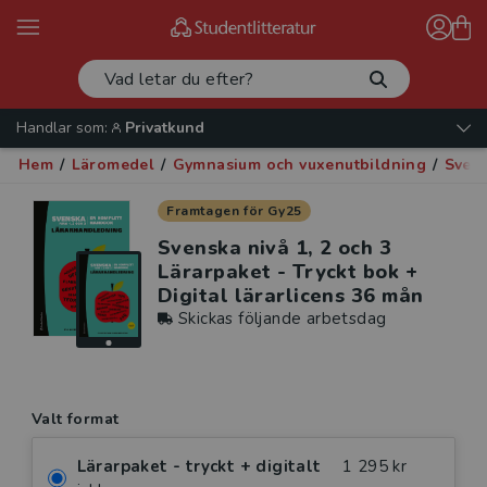
Handlar som:
Privatkund
Hem
/
Läromedel
/
Gymnasium och vuxenutbildning
/
Sven
Framtagen för Gy25
Svenska nivå 1, 2 och 3
Lärarpaket - Tryckt bok +
Digital lärarlicens 36 mån
Skickas följande arbetsdag
Valt format
Lärarpaket - tryckt + digitalt
1 295 kr