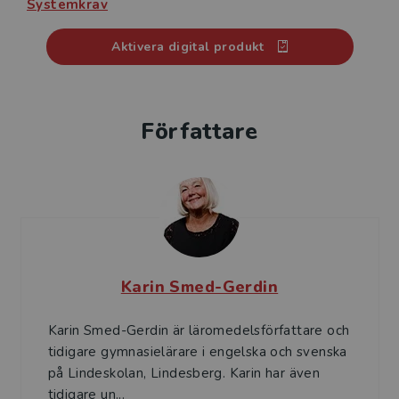
Systemkrav
Lärarhandledningen avslutas med kapitlet
Aktivera digital produkt
Extramaterial som innehåller uppgifter för att arbeta
vidare med de olika färdigheterna. Här ligger alltifrån
skrivinspiration, uppgifter för kortskrivning och
skrivmallar till flashcards och rollkort för diskussioner.
Författare
Flera av de kapitel och texter som hör till det digitala
materialet finns nu som kopieringsunderlag.
Slutligen har du i lärarpaketet tillgång till både
handboken och lärarhandledningen i e-boksformat.
Karin Smed-Gerdin
Karin Smed-Gerdin är läromedelsförfattare och
tidigare gymnasielärare i engelska och svenska
på Lindeskolan, Lindesberg. Karin har även
tidigare un...