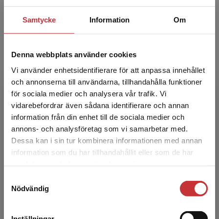
Mikael Wiberg
Samtycke
Information
Om
Mikael Wiberg är professor i informatik vid
Umeå universitet och var tidigare
gästprofessor i medieteknik vid Södertörns
Denna webbplats använder cookies
högskola. Wibergs forsknin...
Vi använder enhetsidentifierare för att anpassa innehållet
och annonserna till användarna, tillhandahålla funktioner
för sociala medier och analysera vår trafik. Vi
Begränsad fraktregion
vidarebefordrar även sådana identifierare och annan
information från din enhet till de sociala medier och
annons- och analysföretag som vi samarbetar med.
Dessa kan i sin tur kombinera informationen med annan
Nico Arnold
information som du har tillhandahållit eller som de har
Det verkar som att du besöker
samlat in när du har använt deras tjänster.
studentlitteratur.se via en enhet utanför Sverige.
Nico Arnold, adjunkt i medieteknik, Södertörns
Samtyckesval
Vi erbjuder inte leveranser utanför Sverige. För
högskola.
Nödvändig
att kunna slutföra ett köp måste
leveransadressen vara i Sverige.
Läs mer
Inställningar