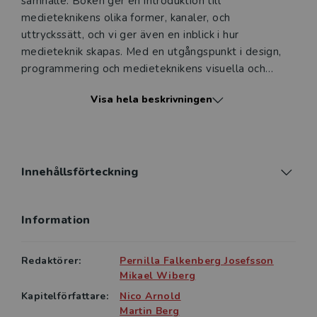
samhälle. Boken ger en introduktion till
medieteknikens olika former, ­kanaler, och
uttryckssätt, och vi ger även en inblick i hur
medieteknik skapas. Med en utgångspunkt i design,
programmering och medieteknikens visuella och
audiella uttryck ges en vidare introduktion till
Visa hela beskrivningen
medieteknikens tillämpnings­om­­­råd­en − från
speldesign till interaktiva medier. Boken berör också
angreppssätt för att arbeta användarcentrerat med
digital medieutveckling och design, samt berör
projektledning för utveckling av digital medieteknik.
Innehållsförteckning
Med denna intro­duktion till medieteknik som ämne
visar boken på ett antal framväxande områden för
Information
vidare forskning inom medieteknik.
Introduktion till medieteknik är sammansatt så att
Redaktörer:
Pernilla Falkenberg Josefsson
den med fördel kan ­användas som kurslitteratur i
Mikael Wiberg
utbildning inom områden som medieteknik, ­medie­­-
Kapitelförfattare:
Nico Arnold
produktion, design för digitala medier eller
Martin Berg