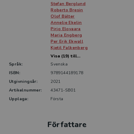
motsvarande. Boken kan läsas som en helhet,
Stefan Berglund
alternativt som fristående kapitel.
Roberto Bresin
Olof Bälter
Annelie Ekelin
Pirjo Elovaara
Maria Engberg
Per Erik Ekwall
Kjetil Falkenberg
Visa (19) till...
Språk:
Svenska
ISBN:
9789144189178
Utgivningsår:
2021
Artikelnummer:
43471-SB01
Upplaga:
Första
Författare