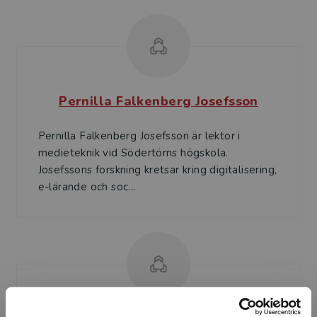
Pernilla Falkenberg Josefsson
Pernilla Falkenberg Josefsson är lektor i
medieteknik vid Södertörns högskola.
Josefssons forskning kretsar kring digitalisering,
e-lärande och soc...