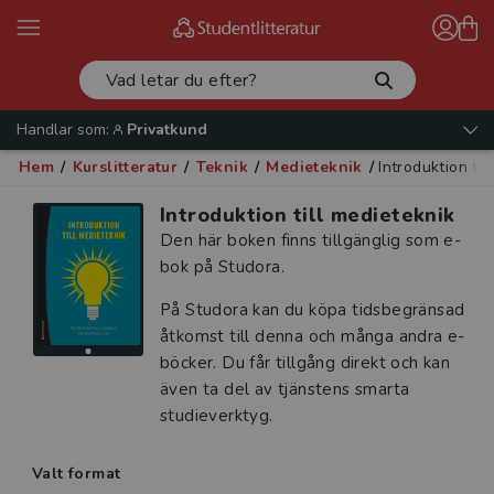
Handlar som:
Privatkund
Hem
/
Kurslitteratur
/
Teknik
/
Medieteknik
/
Introduktion til
Introduktion till medieteknik
Den här boken finns tillgänglig som e-
bok på Studora.
På Studora kan du köpa tidsbegränsad
åtkomst till denna och många andra e-
böcker. Du får tillgång direkt och kan
även ta del av tjänstens smarta
studieverktyg.
Valt format