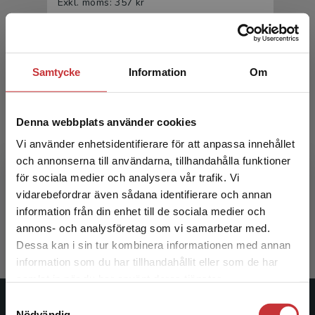
Exkl. moms: 357 kr
Samtycke
Information
Om
Denna webbplats använder cookies
Vi använder enhetsidentifierare för att anpassa innehållet
Introduktion till medieteknik
och annonserna till användarna, tillhandahålla funktioner
för sociala medier och analysera vår trafik. Vi
Begränsad fraktregion
Falkenberg Josefsson, P - Wiberg, M (red.)
vidarebefordrar även sådana identifierare och annan
information från din enhet till de sociala medier och
233 kr
inkl. moms
annons- och analysföretag som vi samarbetar med.
Exkl. moms: 220 kr
Dessa kan i sin tur kombinera informationen med annan
information som du har tillhandahållit eller som de har
Det verkar som att du besöker
samlat in när du har använt deras tjänster.
studentlitteratur.se via en enhet utanför Sverige.
Samtyckesval
Vi erbjuder inte leveranser utanför Sverige. För
Studentlitteratur
Nödvändig