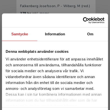
Falkenberg Josefsson, P - Wiberg, M (red.)
378 kr
inkl. moms
Exkl. moms: 357 kr
Samtycke
Information
Om
Denna webbplats använder cookies
Vi använder enhetsidentifierare för att anpassa innehållet
och annonserna till användarna, tillhandahålla funktioner
för sociala medier och analysera vår trafik. Vi
Introduktion till medieteknik
Begränsad fraktregion
vidarebefordrar även sådana identifierare och annan
information från din enhet till de sociala medier och
Falkenberg Josefsson, P - Wiberg, M (red.)
annons- och analysföretag som vi samarbetar med.
233 kr
inkl. moms
Dessa kan i sin tur kombinera informationen med annan
Exkl. moms: 220 kr
information som du har tillhandahållit eller som de har
Det verkar som att du besöker
samlat in när du har använt deras tjänster.
studentlitteratur.se via en enhet utanför Sverige.