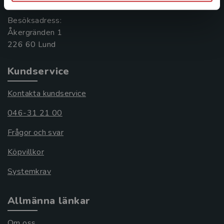
Besöksadress:
Åkergränden 1
Kundservice
Kontakta kundservice
046-31 21 00
Frågor och svar
Köpvillkor
Systemkrav
Allmänna länkar
Om oss