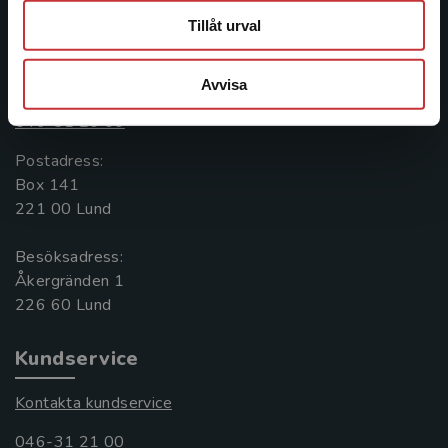
Tillåt urval
Kontakta oss
Kontakta oss
Avvisa
046-31 20 00
Postadress:
Box 141
221 00 Lund
Besöksadress:
Åkergränden 1
Kundservice
Kontakta kundservice
046-31 21 00