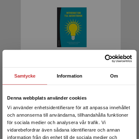
Introduktion till medieteknik
Falkenberg Josefsson, P - Wiberg, M (red.)
Samtycke
Information
Om
378 kr
inkl. moms
Exkl. moms: 357 kr
Denna webbplats använder cookies
Vi använder enhetsidentifierare för att anpassa innehållet
och annonserna till användarna, tillhandahålla funktioner
för sociala medier och analysera vår trafik. Vi
Begränsad fraktregion
vidarebefordrar även sådana identifierare och annan
information från din enhet till de sociala medier och