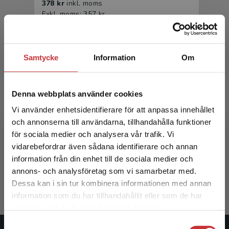
378 kr
inkl. moms
Exkl. moms: 357 kr
Samtycke
Information
Om
Denna webbplats använder cookies
Vi använder enhetsidentifierare för att anpassa innehållet
och annonserna till användarna, tillhandahålla funktioner
Introduktion till medieteknik
för sociala medier och analysera vår trafik. Vi
Begränsad fraktregion
vidarebefordrar även sådana identifierare och annan
Falkenberg Josefsson, P - Wiberg, M (red.)
information från din enhet till de sociala medier och
233 kr
inkl. moms
annons- och analysföretag som vi samarbetar med.
Exkl. moms: 220 kr
Dessa kan i sin tur kombinera informationen med annan
information som du har tillhandahållit eller som de har
Det verkar som att du besöker
samlat in när du har använt deras tjänster.
studentlitteratur.se via en enhet utanför Sverige.
Samtyckesval
Vi erbjuder inte leveranser utanför Sverige. För