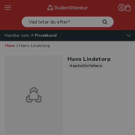
Handlar som:
Privatkund
Hem
/
Hans Lindetorp
Hans Lindetorp
Kapitelförfattare