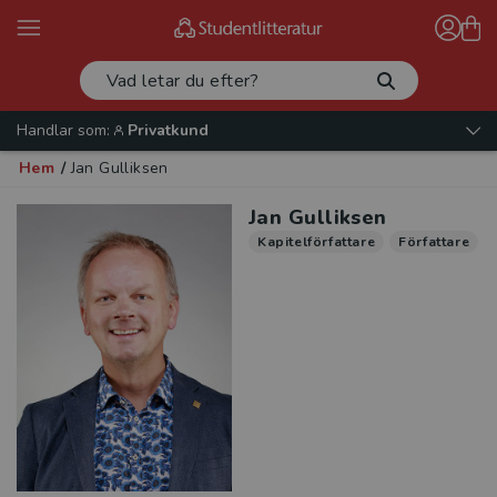
Handlar som:
Privatkund
Hem
/
Jan Gulliksen
Jan Gulliksen
Kapitelförfattare
Författare