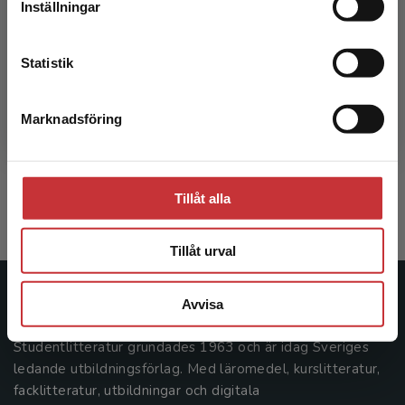
Inställningar
Kontakta kundservice
Statistik
Användarcentrerad systemdesign
Marknadsföring
Stäng
Gulliksen, J - Göransson, B
409 kr
inkl. moms
Exkl. moms: 386 kr
Tillåt alla
Tillåt urval
Studentlitteratur
Avvisa
Studentlitteratur grundades 1963 och är idag Sveriges
ledande utbildningsförlag. Med läromedel, kurslitteratur,
facklitteratur, utbildningar och digitala