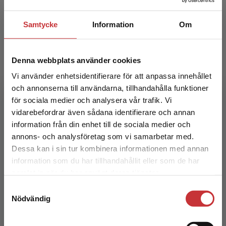
Exkl. moms: 220 kr
Samtycke
Information
Om
Denna webbplats använder cookies
Vi använder enhetsidentifierare för att anpassa innehållet
och annonserna till användarna, tillhandahålla funktioner
för sociala medier och analysera vår trafik. Vi
Begränsad fraktregion
vidarebefordrar även sådana identifierare och annan
Digitaliseringen och arbetsmiljön
information från din enhet till de sociala medier och
annons- och analysföretag som vi samarbetar med.
Sandblad, Bengt m.fl.
Dessa kan i sin tur kombinera informationen med annan
information som du har tillhandahållit eller som de har
385 kr
inkl. moms
Det verkar som att du besöker
Exkl. moms: 363 kr
samlat in när du har använt deras tjänster.
studentlitteratur.se via en enhet utanför Sverige.
Samtyckesval
Vi erbjuder inte leveranser utanför Sverige. För
Nödvändig
att kunna slutföra ett köp måste
leveransadressen vara i Sverige.
Läs mer