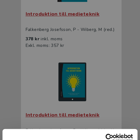
Introduktion till medieteknik
Falkenberg Josefsson, P - Wiberg, M (red.)
378 kr
inkl. moms
Exkl. moms: 357 kr
Introduktion till medieteknik
Falkenberg Josefsson, P - Wiberg, M (red.)
233 kr
inkl. moms