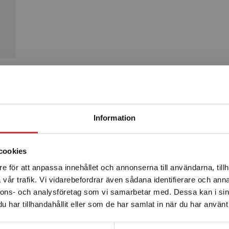
Produkter
Begränsad fraktregion
Information
cookies
e för att anpassa innehållet och annonserna till användarna, tillh
Det verkar som att du besöker studentlitteratur.se via en
vår trafik. Vi vidarebefordrar även sådana identifierare och anna
enhet utanför Sverige. Vi erbjuder inte leveranser utanför
nnons- och analysföretag som vi samarbetar med. Dessa kan i sin
Sverige. För att kunna slutföra ett köp måste
har tillhandahållit eller som de har samlat in när du har använt 
leveransadressen vara i Sverige.
Läs mer