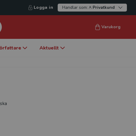
Logga in
Handlar som:
Privatkund
Varukorg
örfattare
Aktuellt
iska