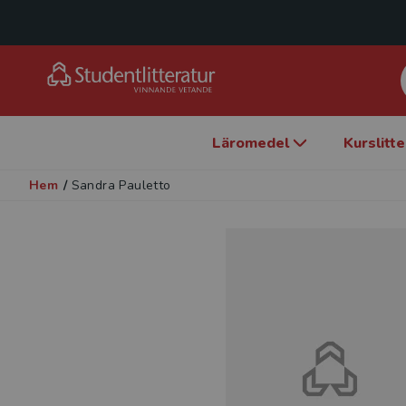
Läromedel
Kurslitt
Hem
/
Sandra Pauletto