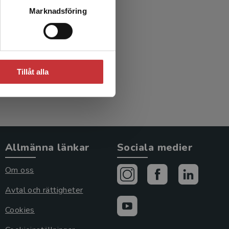
ieteknik
Marknadsföring
Wiberg, M
Tillåt alla
Allmänna länkar
Sociala medier
Om oss
Avtal och rättigheter
Cookies