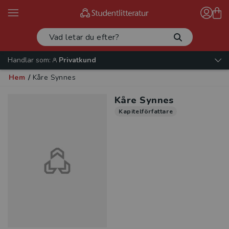
Handlar som:
Privatkund
Hem
/
Kåre Synnes
Kåre Synnes
Kapitelförfattare