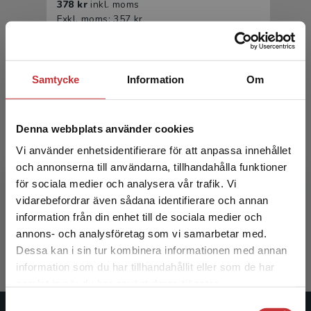
378 kr
inkl. moms
Exkl. moms: 357 kr
Samtycke
Information
Om
Denna webbplats använder cookies
Vi använder enhetsidentifierare för att anpassa innehållet
och annonserna till användarna, tillhandahålla funktioner
Introduktion till medieteknik
för sociala medier och analysera vår trafik. Vi
Begränsad fraktregion
vidarebefordrar även sådana identifierare och annan
Falkenberg Josefsson, P - Wiberg, M (red.)
information från din enhet till de sociala medier och
233 kr
inkl. moms
annons- och analysföretag som vi samarbetar med.
Exkl. moms: 220 kr
Dessa kan i sin tur kombinera informationen med annan
information som du har tillhandahållit eller som de har
Det verkar som att du besöker
samlat in när du har använt deras tjänster.
studentlitteratur.se via en enhet utanför Sverige.
Samtyckesval
Vi erbjuder inte leveranser utanför Sverige. För