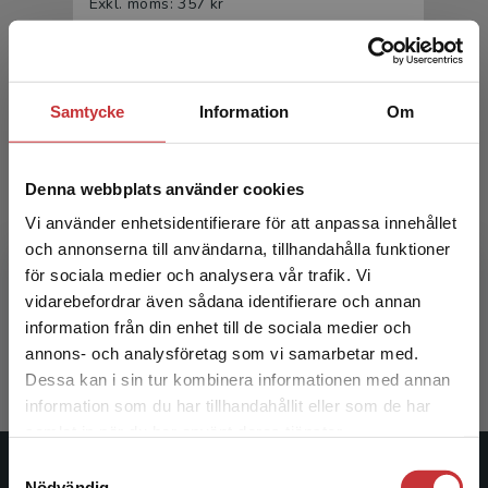
Exkl. moms: 357 kr
Samtycke
Information
Om
Denna webbplats använder cookies
Vi använder enhetsidentifierare för att anpassa innehållet
Introduktion till medieteknik
och annonserna till användarna, tillhandahålla funktioner
för sociala medier och analysera vår trafik. Vi
Begränsad fraktregion
Falkenberg Josefsson, P - Wiberg, M (red.)
vidarebefordrar även sådana identifierare och annan
information från din enhet till de sociala medier och
233 kr
inkl. moms
annons- och analysföretag som vi samarbetar med.
Exkl. moms: 220 kr
Dessa kan i sin tur kombinera informationen med annan
information som du har tillhandahållit eller som de har
Det verkar som att du besöker
samlat in när du har använt deras tjänster.
studentlitteratur.se via en enhet utanför Sverige.
Samtyckesval
Vi erbjuder inte leveranser utanför Sverige. För
Studentlitteratur
Nödvändig