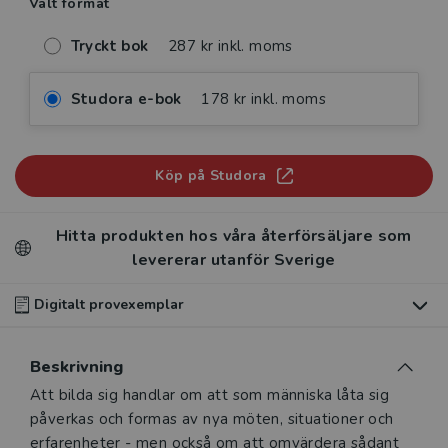
Valt format
Tryckt bok
287 kr inkl. moms
Studora e-bok
178 kr inkl. moms
Köp på Studora
Hitta produkten hos våra återförsäljare som
levererar utanför Sverige
Digitalt provexemplar
Du som undervisar kan beställa ett kostnadsfritt
Beskrivning
digitalt provexemplar av den här produkten
.
Beskrivning
Att bilda sig handlar om att som människa låta sig
Våra digitala provexemplar tillhandahålls via Studora.se
påverkas och formas av nya möten, situationer och
och ger dig tillgång till boken under 180 dagar. Observera
erfarenheter - men också om att omvärdera sådant