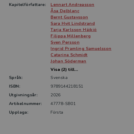
praktiker.
Kapitelförfattare:
Lennart Andreasson
Åsa Delblanc
Didaktik för bildning i förskolan riktar sig till studenter
Bernt Gustavsson
inom förskollärarutbildning och pedagogik,
Sara Hvit Lindstrand
verksamma förskollärare, masterstudenter och andra
Tarja Karlsson Häikiö
Filippa Millenberg
som är intresserade av frågor kring bildning, förskola
Sven Persson
och livslångt lärande.
Ingrid Pramling Samuelsson
Catarina Schmidt
Johan Söderman
Visa (2) till...
Språk:
Svenska
ISBN:
9789144218151
Utgivningsår:
2026
Artikelnummer:
47778-SB01
Upplaga:
Första