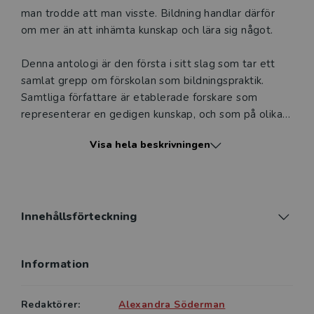
att erbjudandet endast gäller relevanta produkter för din
man trodde att man visste. Bildning handlar därför
undervisning (nivå och ämne) och dig som är verksam i
om mer än att inhämta kunskap och lära sig något.
Sverige. Du kan alltid kontakta vår
kundservice
om du
önskar ytterligare information eller har frågor om
Denna antologi är den första i sitt slag som tar ett
produkten.
samlat grepp om förskolan som bildningspraktik.
Samtliga författare är etablerade forskare som
Den här produkten kan beställas av lärare på universitet
representerar en gedigen kunskap, och som på olika
eller högskola. Om det gäller tjänsteexemplar av en
sätt bidrar med fördjupade perspektiv på samspelet
kursbok på befintlig kurslista hänvisar vi till din
Visa hela beskrivningen
mellan förskola, bildning och didaktik kopplat till olika
arbetsgivare.
områden och teman.
I boken introduceras bildningsperspektiv som
Logga in
fördjupar förståelsen av förskolans pedagogiska och
Innehållsförteckning
didaktiska uppdrag, och som belyser vad bildning kan
innebära i dagens förskola för barn såväl som
Information
pedagoger. Författarna rör sig mellan teoretiska
ingångar, historiska utblickar och konkreta exempel på
hur barns bildningsprocesser kan stödjas i förskolans
Redaktörer:
Alexandra Söderman