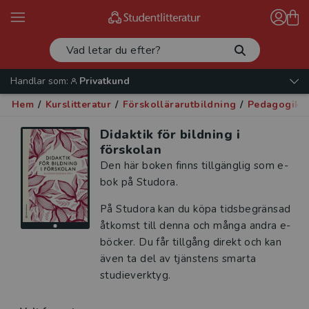
Handlar som:
Privatkund
Hem
/
Kurslitteratur
/
Förskollärarutbildning
/
Pedagogik -
Didaktik för bildning i
förskolan
Den här boken finns tillgänglig som e-
bok på Studora.
På Studora kan du köpa tidsbegränsad
åtkomst till denna och många andra e-
böcker. Du får tillgång direkt och kan
även ta del av tjänstens smarta
studieverktyg.