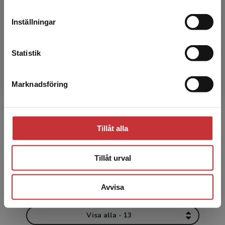
grundskollärare i svenska, svenska som
leveransadressen vara i Sverige.
Läs mer
andraspråk och franska ...
Inställningar
Kontakta kundservice
Statistik
Marknadsföring
Stäng
Bernt Gustavsson
Tillåt alla
Bernt Gustavsson är professor emeritus,
idéhistoriker och pedagog. Han har varit lärare
på folkhögskola och arbetat som professor i
Tillåt urval
utbildning och ...
Avvisa
Visa alla - 13