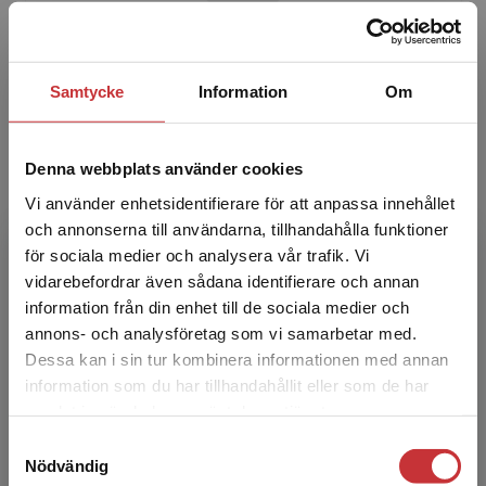
Lennart Andreasson
Samtycke
Information
Om
Lennart Andreasson har varit
universitetsadjunkt inom förskollärarutbildning
och medie- och kommunikationsvetenskap vid
Denna webbplats använder cookies
Högskolan i Halmstad. Han h...
Vi använder enhetsidentifierare för att anpassa innehållet
och annonserna till användarna, tillhandahålla funktioner
för sociala medier och analysera vår trafik. Vi
Begränsad fraktregion
vidarebefordrar även sådana identifierare och annan
information från din enhet till de sociala medier och
annons- och analysföretag som vi samarbetar med.
Dessa kan i sin tur kombinera informationen med annan
Åsa Delblanc
information som du har tillhandahållit eller som de har
Det verkar som att du besöker
samlat in när du har använt deras tjänster.
studentlitteratur.se via en enhet utanför Sverige.
Åsa Delblanc är filosofie doktor i pedagogik,
Samtyckesval
Vi erbjuder inte leveranser utanför Sverige. För
legitimerad förskollärare, legitimerad
Nödvändig
att kunna slutföra ett köp måste