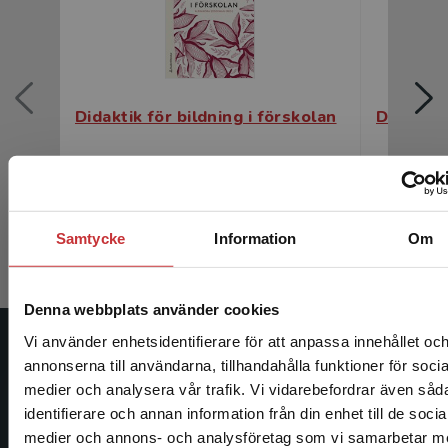
Didaktik för bildning i förskolan
Didaktik 
Söderman, Alexandra (red.)
Söderman, 
287 kr
inkl. moms
178 kr
ink
Exkl. moms: 271 kr
Exkl. moms
Samtycke
Information
Om
Denna webbplats använder cookies
Vi använder enhetsidentifierare för att anpassa innehållet oc
Studentlitteratur
annonserna till användarna, tillhandahålla funktioner för socia
medier och analysera vår trafik. Vi vidarebefordrar även såd
Studentlitteratur grundades 1963 och är idag Sveriges
identifierare och annan information från din enhet till de socia
Begränsad fraktregion
ledande utbildningsförlag. Med läromedel, kurslitteratur,
medier och annons- och analysföretag som vi samarbetar m