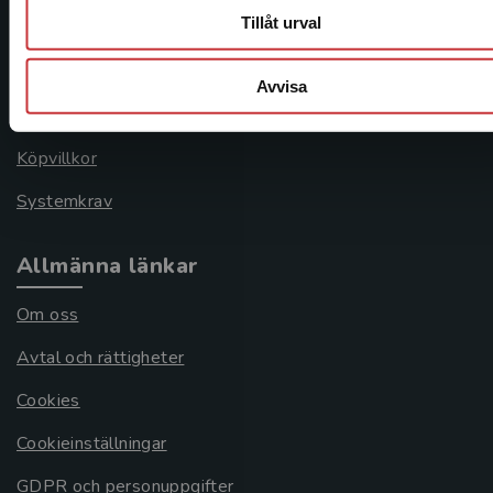
Tillåt urval
Kontakta kundservice
046-31 21 00
Avvisa
Frågor och svar
Köpvillkor
Systemkrav
Allmänna länkar
Om oss
Avtal och rättigheter
Cookies
Cookieinställningar
GDPR och personuppgifter