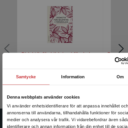
Didaktik för bildning i förskolan
Didaktik 
Söderman, Alexandra (red.)
Söderman, 
Samtycke
Information
Om
287 kr
inkl. moms
178 kr
ink
Exkl. moms: 271 kr
Exkl. moms
Denna webbplats använder cookies
Vi använder enhetsidentifierare för att anpassa innehållet oc
annonserna till användarna, tillhandahålla funktioner för socia
medier och analysera vår trafik. Vi vidarebefordrar även såd
Studentlitteratur
identifierare och annan information från din enhet till de socia