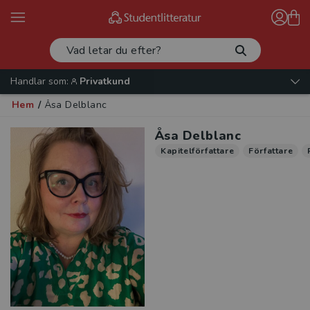
Handlar som:
Privatkund
Hem
/
Åsa Delblanc
Åsa Delblanc
Kapitelförfattare
Författare