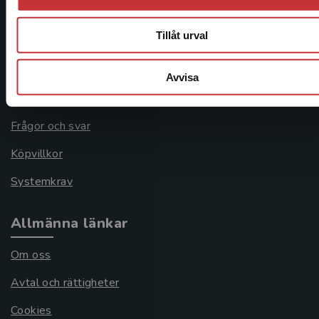
Kundservice
Tillåt urval
Kontakta kundservice
Avvisa
046-31 21 00
Frågor och svar
Köpvillkor
Systemkrav
Allmänna länkar
Om oss
Avtal och rättigheter
Cookies